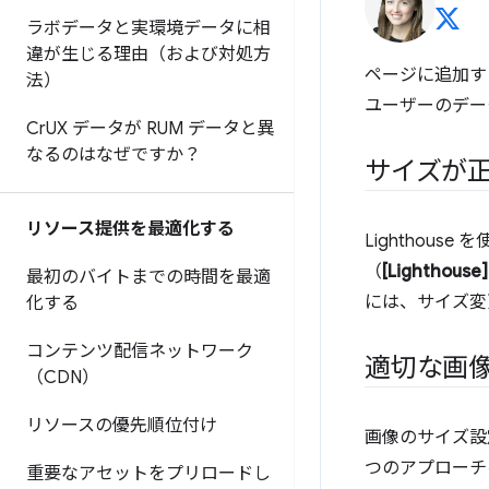
ラボデータと実環境データに相
違が生じる理由（および対処方
ページに追加す
法）
ユーザーのデー
Cr
UX データが RUM データと異
なるのはなぜですか？
サイズが
リソース提供を最適化する
Lighthou
（
[Lighthouse]
最初のバイトまでの時間を最適
には、サイズ変
化する
コンテンツ配信ネットワーク
適切な画
（CDN）
リソースの優先順位付け
画像のサイズ設
つのアプローチ
重要なアセットをプリロードし