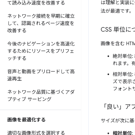
は理解と実装に
て読み込み速度を改善する
法が最適です。
ネットワーク接続を早期に確立
して、認識されるページ速度を
CSS 単位に
改善する
画像を含む HT
今後のナビゲーションを高速化
するためにリソースをプリフェ
絶対単位
ッチする
れます。有効
音声と動画をプリロードして高
相対単位
速再生
ズで表示され
フォントサ
ネットワーク品質に基づくアダ
プティブ サービング
「良い」ア
画像を最適化する
サイズが次に基
適切な画像形式を選択する
相対単位