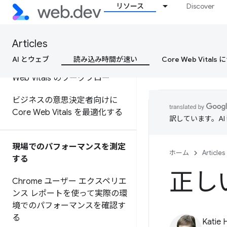
リソース
Discover
クションを最適化する
Core Web Vitals を改善する最
Articles
も効果的な方法
AI とウェブ
読み込み時間が速い
Core Web Vital
Google ツールを使用した Core
Web Vitals のワークフロー
ビジネスの意思決定者向けに
Core Web Vitals を最適化する
訳しています。A
現場でのパフォーマンスを測定
ホーム
Articles
する
正し
Chrome ユーザー エクスペリエ
ンス レポートを使って実際の環
境でのパフォーマンスを確認す
る
Katie 