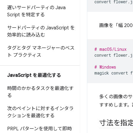
convert
flower.j
遅いサードパーティの Java
Script を特定する
画像を「幅 20
サードパーティの Java
Script を
効率的に読み込む
タグとタグ マネージャーのベス
# macOS/Linux
convert
flower.j
ト プラクティス
# Windows
magick
convert
f
Java
Script を最適化する
時間のかかるタスクを最適化す
る
多くの画像のサ
すすめします。
次のペイントに対するインタラ
クションを最適化する
寸法を指
PRPL パターンを使用して即時