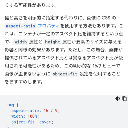
りする可能性があります。
幅と高さを明示的に指定する代わりに、画像に CSS の
aspect-ratio
プロパティ
を使用する方法もあります。こ
れは、コンテナが一定のアスペクト比を維持するという点
で、
width
属性と
height
属性が要素のサイズに与える
影響と同様の効果があります。ただし、この場合、画像が
提供されているアスペクト比とは異なるアスペクト比が使
用される可能性があるため、この明示的な 16/9 ビューで
画像が歪まないように
object-fit
設定を使用すること
をおすすめします。
img
{
aspect-ratio
:
16
/
9
;
width
:
100
%
;
object-fit
:
cover
;
}