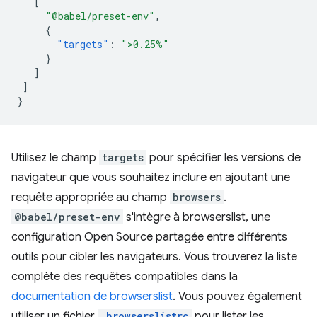
[
"@babel/preset-env"
,
{
"targets"
:
">0.25%"
}
]
]
}
Utilisez le champ
targets
pour spécifier les versions de
navigateur que vous souhaitez inclure en ajoutant une
requête appropriée au champ
browsers
.
@babel/preset-env
s'intègre à browserslist, une
configuration Open Source partagée entre différents
outils pour cibler les navigateurs. Vous trouverez la liste
complète des requêtes compatibles dans la
documentation de browserslist
. Vous pouvez également
utiliser un fichier
.browserslistrc
pour lister les