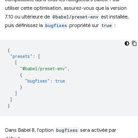
utiliser cette optimisation, assurez-vous que la version
7.10 ou ultérieure de
@babel/preset-env
est installée,
puis définissez la
bugfixes
propriété sur
true
:
{
"presets"
:
[
[
"@babel/preset-env"
,
{
"bugfixes"
:
true
}
]
]
}
Dans Babel 8, l'option
bugfixes
sera activée par