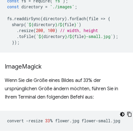
const
fs
=
require
(
'fs'
);
const
directory
=
'./images'
;
fs
.
readdirSync
(
directory
).
forEach
(
file
=
>
{
sharp
(
`
${
directory
}
/
${
file
}
`
)
.
resize
(
200
,
100
)
// width, height
.
toFile
(
`
${
directory
}
/
${
file
}
-small.jpg`
);
});
Image
Magick
Wenn Sie die Größe eines Bildes auf 33% der
ursprünglichen Größe ändern möchten, führen Sie in
Ihrem Terminal den folgenden Befehl aus:
convert
-resize
33
%
flower.jpg