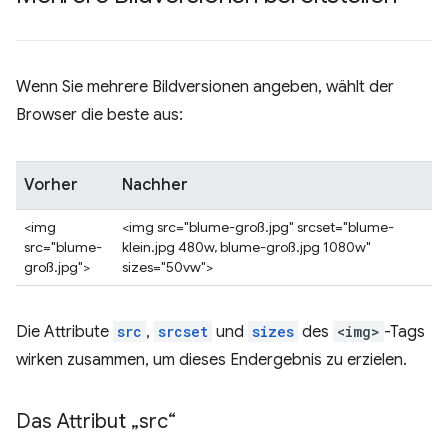
Wenn Sie mehrere Bildversionen angeben, wählt der
Browser die beste aus:
Vorher
Nachher
<img
<img src="blume-groß.jpg" srcset="blume-
src="blume-
klein.jpg 480w, blume-groß.jpg 1080w"
groß.jpg">
sizes="50vw">
Die Attribute
src
,
srcset
und
sizes
des
<img>
-Tags
wirken zusammen, um dieses Endergebnis zu erzielen.
Das Attribut „src“