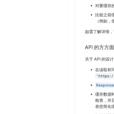
对要缓存
比较之前
（例如，
如需了解详情
API 的方方
关于 API 的
在读取和
'https:/
Response
缓存数据
检查，并
表您简化