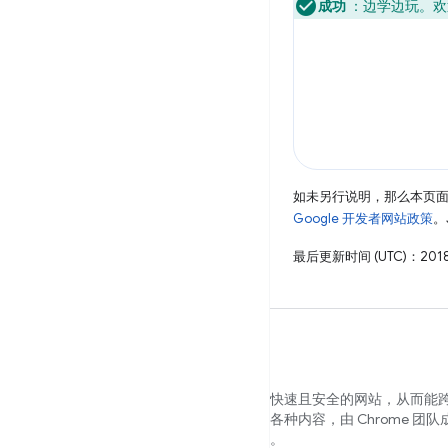
成功
：边学边玩。欢
如未另行说明，那么本页
Google 开发者网站政策
。
最后更新时间 (UTC)：2018
我们希望帮助您构建美观、易于访问、快速且安全的网站，从而能
为您的所有用户提供服务。本网站包含各种内容，由 Chrome 团队
专家撰写，可协助您顺利踏上这一旅程。