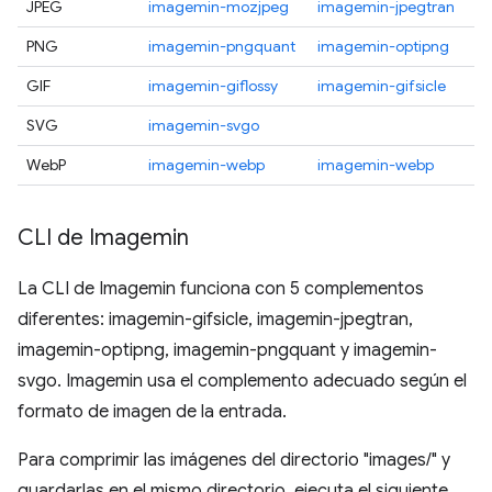
JPEG
imagemin-mozjpeg
imagemin-jpegtran
PNG
imagemin-pngquant
imagemin-optipng
GIF
imagemin-giflossy
imagemin-gifsicle
SVG
imagemin-svgo
WebP
imagemin-webp
imagemin-webp
CLI de Imagemin
La CLI de Imagemin funciona con 5 complementos
diferentes: imagemin-gifsicle, imagemin-jpegtran,
imagemin-optipng, imagemin-pngquant y imagemin-
svgo. Imagemin usa el complemento adecuado según el
formato de imagen de la entrada.
Para comprimir las imágenes del directorio "images/" y
guardarlas en el mismo directorio, ejecuta el siguiente