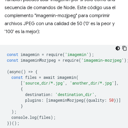
secuencia de comandos de Node. Este código usa el
complemento "imagemin-mozjpeg" para comprimir
archivos JPEG con una calidad de 50 ('0' es la peor y
'100' es la mejor):
const
 imagemin 
=
 require
(
'imagemin'
);
const
 imageminMozjpeg 
=
 require
(
'imagemin-mozjpeg'
)
(
async
()
=>
{
const
 files 
=
 await imagemin
(
[
'source_dir/*.jpg'
,
'another_dir/*.jpg'
],
{
        destination
:
'destination_dir'
,
        plugins
:
[
imageminMozjpeg
({
quality
:
50
})]
}
);
  console
.
log
(
files
);
})();