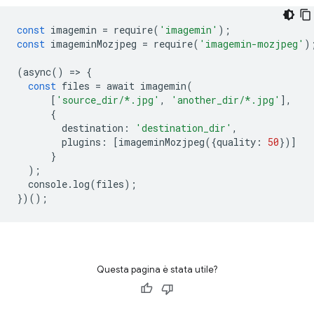
const
 imagemin 
=
 require
(
'imagemin'
);
const
 imageminMozjpeg 
=
 require
(
'imagemin-mozjpeg'
)
(
async
()
=>
{
const
 files 
=
 await imagemin
(
[
'source_dir/*.jpg'
,
'another_dir/*.jpg'
],
{
        destination
:
'destination_dir'
,
        plugins
:
[
imageminMozjpeg
({
quality
:
50
})]
}
);
  console
.
log
(
files
);
})();
Questa pagina è stata utile?