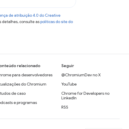
ença de atribuição 4.0 do Creative
s detalhes, consulte as
políticas do site do
onteúdo relacionado
Seguir
hrome para desenvolvedores
@ChromiumDev no X
tualizações do Chromium
YouTube
studos de caso
Chrome for Developers no
LinkedIn
odcasts e programas
RSS