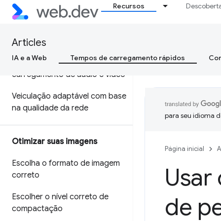
Recursos
Descobert
página
Buscar recursos para acelerar
navegações futuras
Articles
IA e a Web
Tempos de carregamento rápidos
Con
Reprodução rápida com pré-
carregamento de áudio e vídeo
Veiculação adaptável com base
na qualidade da rede
para seu idioma d
Otimizar suas imagens
Página inicial
A
Escolha o formato de imagem
Usar 
correto
Escolher o nível correto de
de p
compactação