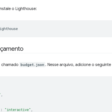
nstale o Lighthouse:
ighthouse
rçamento
vo chamado
budget.json
. Nesse arquivo, adicione o seguint
"
,
[
"
:
"interactive"
,