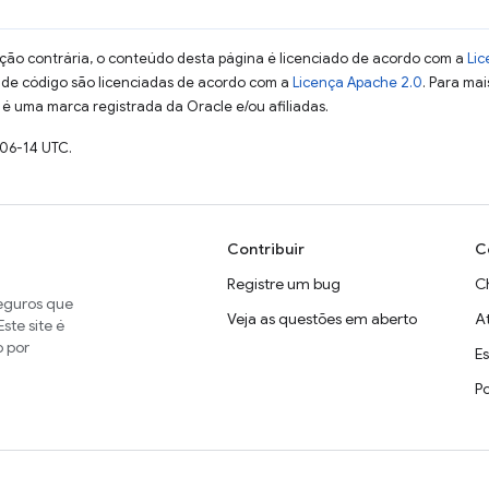
ção contrária, o conteúdo desta página é licenciado de acordo com a
Lic
s de código são licenciadas de acordo com a
Licença Apache 2.0
. Para mai
 é uma marca registrada da Oracle e/ou afiliadas.
-06-14 UTC.
Contribuir
C
Registre um bug
C
seguros que
Veja as questões em aberto
A
ste site é
o por
E
P