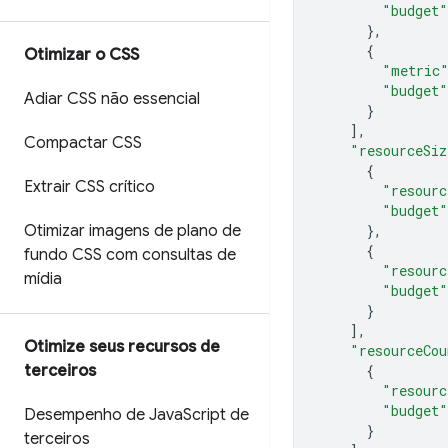
"budget"
},
{
Otimizar o CSS
"metric
"budget"
Adiar CSS não essencial
}
],
Compactar CSS
"resourceSiz
{
Extrair CSS crítico
"resourc
"budget"
Otimizar imagens de plano de
},
{
fundo CSS com consultas de
"resourc
mídia
"budget"
}
],
Otimize seus recursos de
"resourceCou
terceiros
{
"resourc
"budget"
Desempenho de Java
Script de
}
terceiros