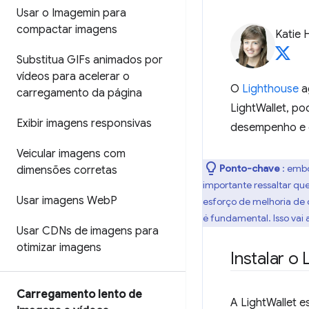
Usar o Imagemin para
compactar imagens
Katie 
Substitua GIFs animados por
vídeos para acelerar o
O
Lighthouse
a
carregamento da página
LightWallet, p
Exibir imagens responsivas
desempenho e o
Veicular imagens com
Ponto-chave
: emb
dimensões corretas
importante ressaltar q
Usar imagens Web
P
esforço de melhoria de
é fundamental. Isso vai 
Usar CDNs de imagens para
otimizar imagens
Instalar o
Carregamento lento de
A LightWallet e