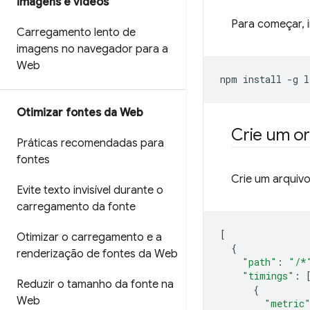
imagens e vídeos
Para começar, i
Carregamento lento de
imagens no navegador para a
Web
npm install 
-
g l
Otimizar fontes da Web
Crie um o
Práticas recomendadas para
fontes
Crie um arqui
Evite texto invisível durante o
carregamento da fonte
[
Otimizar o carregamento e a
{
renderização de fontes da Web
"path"
:
"/*
"timings"
:
Reduzir o tamanho da fonte na
{
Web
"metric