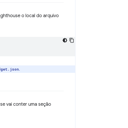
Lighthouse o local do arquivo
.
dget.json
ouse vai conter uma seção