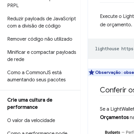
PRPL
Execute o Ligh
Reduzir payloads de Java
Script
de orçamento.
com a divisão de código
Remover código não utilizado
lighthouse https
Minificar e compactar payloads
de rede
Como a Common
JS está
Observação
:
obse
aumentando seus pacotes
Conferir o
Crie uma cultura de
performance
Se a LightWalle
Orçamentos
na
O valor da velocidade
Como a performance pode