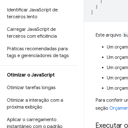
]
}
Identificar Java
Script de
]
terceiros lento
Carregar Java
Script de
Este arquivo
b
terceiros com eficiência
Um orçame
Práticas recomendadas para
tags e gerenciadores de tags
Um orçame
Um orçame
Otimizar o Java
Script
Um orçame
Otimizar tarefas longas
Um orçame
Otimizar a interação com a
Para conferir u
próxima exibição
seção
Orçamen
Aplicar o carregamento
Executar o
instantâneo com o padrão