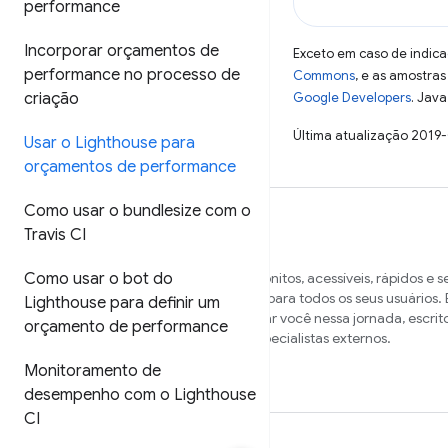
performance
Incorporar orçamentos de
Exceto em caso de indica
performance no processo de
Commons
, e as amostra
Google Developers
. Java
criação
Última atualização 2019
Usar o Lighthouse para
orçamentos de performance
Como usar o bundlesize com o
Travis CI
Como usar o bot do
Queremos ajudar você a criar sites bonitos, acessíveis, rápidos e 
funcionem em vários navegadores e para todos os seus usuários. E
Lighthouse para definir um
nossa central de conteúdo para ajudar você nessa jornada, escrit
orçamento de performance
membros da equipe do Chrome e especialistas externos.
Monitoramento de
desempenho com o Lighthouse
CI