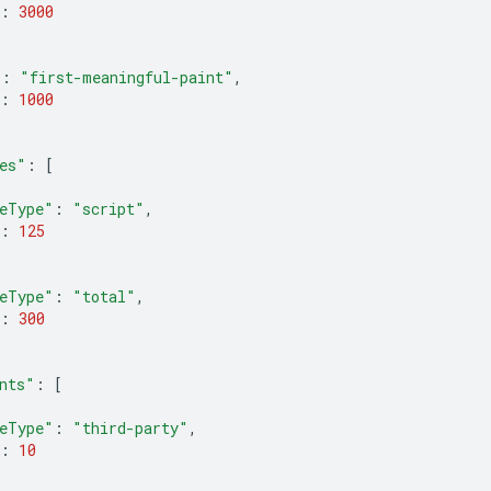
:
3000
"
:
"first-meaningful-paint"
,
:
1000
es"
:
[
eType"
:
"script"
,
:
125
eType"
:
"total"
,
:
300
nts"
:
[
eType"
:
"third-party"
,
:
10