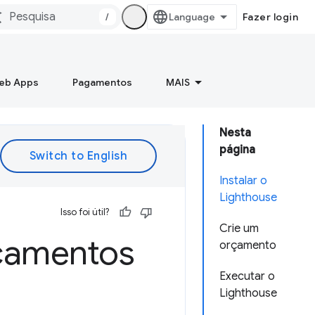
/
Fazer login
Web Apps
Pagamentos
MAIS
Nesta
página
Instalar o
Lighthouse
Isso foi útil?
Crie um
rçamentos
orçamento
Executar o
Lighthouse