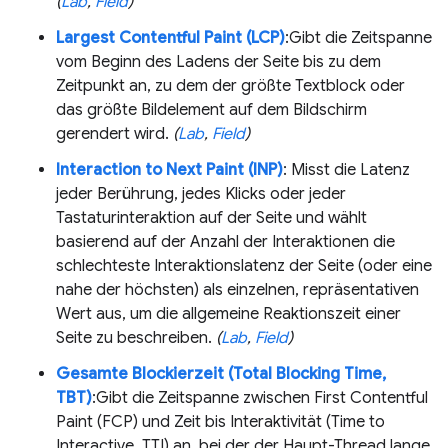
(
Lab
,
Field
)
Largest Contentful Paint (LCP)
:Gibt die Zeitspanne
vom Beginn des Ladens der Seite bis zu dem
Zeitpunkt an, zu dem der größte Textblock oder
das größte Bildelement auf dem Bildschirm
gerendert wird.
(
Lab
,
Field
)
Interaction to Next Paint (INP)
: Misst die Latenz
jeder Berührung, jedes Klicks oder jeder
Tastaturinteraktion auf der Seite und wählt
basierend auf der Anzahl der Interaktionen die
schlechteste Interaktionslatenz der Seite (oder eine
nahe der höchsten) als einzelnen, repräsentativen
Wert aus, um die allgemeine Reaktionszeit einer
Seite zu beschreiben.
(
Lab
,
Field
)
Gesamte Blockierzeit (Total Blocking Time,
TBT)
:Gibt die Zeitspanne zwischen First Contentful
Paint (FCP) und Zeit bis Interaktivität (Time to
Interactive, TTI) an, bei der der Haupt-Thread lange