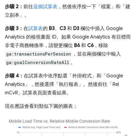
步驟 2：
前往
這個試算表
，然後依序按一下「檔案」
和「建
立副本」。
步驟 3：
在
試算表
的
B3
、
C3
和
D3
欄位中插入 Google
Analytics 的檢視畫面 ID。如果 Google Analytics 有目標而
非電子商務轉換率，請變更欄位
B6
和
C6
，移除
ga:transactionsPerSession
，並在兩個欄位中輸入
ga:goalConversionRateAll
。
步驟 4：
在試算表中依序點選「外掛程式」
和「Google
Analytics」
，然後選擇「執行報表」
。然後前往「Rel
mCvR」試算表頁面查看結果。
現在應該會看到類似下圖的圖表：