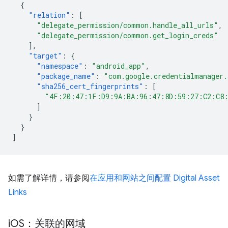
{
"relation"
:
[
"delegate_permission/common.handle_all_urls"
,
"delegate_permission/common.get_login_creds"
],
"target"
:
{
"namespace"
:
"android_app"
,
"package_name"
:
"com.google.credentialmanager
"sha256_cert_fingerprints"
:
[
"4F:20:47:1F:D9:9A:BA:96:47:8D:59:27:C2:C8
]
}
}
]
如需了解详情，请参阅
在应用和网站之间配置 Digital Asset
Links
i
OS：关联的网域