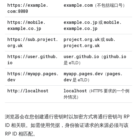
https:
/
/
example
.
example
.
com
（不包括端口号）
com:8080
https:
/
/
mobile
.
example
.
co
.
jp
mobile
.
或
example
.
co
.
jp
example
.
co
.
jp
https:
/
/
sub
.
project
.
project
.
org
.
uk
sub
.
或
org
.
uk
project
.
org
.
uk
https:
/
/
user
.
github
.
user
.
github
.
io
github
.
io
（
io
是 eTLD）
https:
/
/
myapp
.
pages
.
myapp
.
pages
.
dev
pages
.
（
dev
dev
是 eTLD）
http:
/
/
localhost
localhost
（HTTPS 要求的一个例
外情况）
浏览器会在您创建通行密钥时以加密方式将通行密钥与 RP
ID 相关联。如需使用凭据，身份验证请求的来源必须与该
RP ID 相匹配。