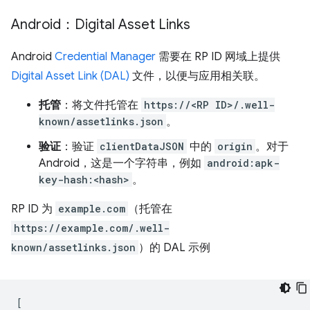
Android：Digital Asset Links
Android
Credential Manager
需要在 RP ID 网域上提供
Digital Asset Link (DAL)
文件，以便与应用相关联。
托管
：将文件托管在
https://<RP ID>/.well-
known/assetlinks.json
。
验证
：验证
clientDataJSON
中的
origin
。对于
Android，这是一个字符串，例如
android:apk-
key-hash:<hash>
。
RP ID 为
example.com
（托管在
https://example.com/.well-
known/assetlinks.json
）的 DAL 示例
[