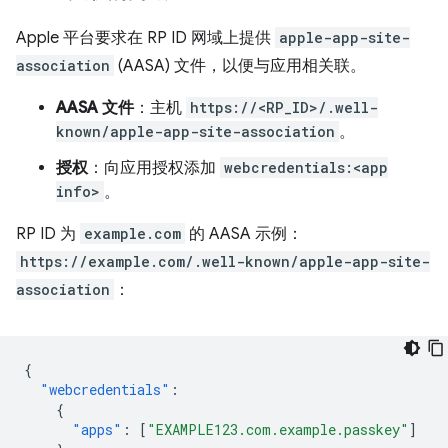
Apple 平台要求在 RP ID 网域上提供
apple-app-site-
association
(AASA) 文件，以便与应用相关联。
AASA 文件
：主机
https://<RP_ID>/.well-
known/apple-app-site-association
。
授权
：向应用授权添加
webcredentials:<app
info>
。
RP ID 为
example.com
的 AASA 示例：
https://example.com/.well-known/apple-app-site-
association
：
{
"webcredentials"
:
{
"apps"
:
[
"EXAMPLE123.com.example.passkey"
]