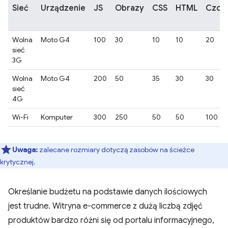
Sieć
Urządzenie
JS
Obrazy
CSS
HTML
Czcio
Wolna
Moto G4
100
30
10
10
20
sieć
3G
Wolna
Moto G4
200
50
35
30
30
sieć
4G
Wi-Fi
Komputer
300
250
50
50
100
Uwaga:
zalecane rozmiary dotyczą zasobów na ścieżce
krytycznej.
Określanie budżetu na podstawie danych ilościowych
jest trudne. Witryna e-commerce z dużą liczbą zdjęć
produktów bardzo różni się od portalu informacyjnego,