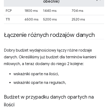
obecnie)
FCP
1800 ms
1440 ms
704 ms
TTI
6500 ms
5200 ms
2520 ms
Łączenie różnych rodzajów danych
Dobry budżet wydajnościowy łączy różne rodzaje
danych. Określiliśmy już budżet dla terminów kamieni
milowych, a teraz dodamy do niego 2 kolejne:
wskaźniki oparte na ilości,
wskaźniki oparte na regułach,
Budżet w przypadku danych opartych na
ilości