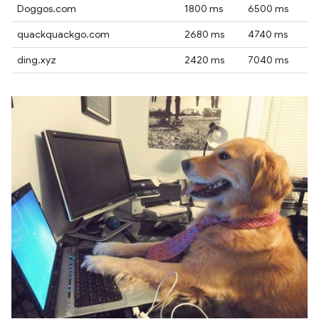
Doggos.com
1800 ms
6500 ms
quackquackgo.com
2680 ms
4740 ms
ding.xyz
2420 ms
7040 ms