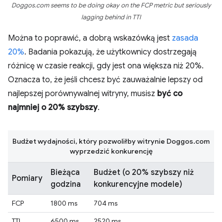
Doggos.com seems to be doing okay on the FCP metric but seriously
lagging behind in TTI
Można to poprawić, a dobrą wskazówką jest
zasada
20%
. Badania pokazują, że użytkownicy dostrzegają
różnicę w czasie reakcji, gdy jest ona większa niż 20%.
Oznacza to, że jeśli chcesz być zauważalnie lepszy od
najlepszej porównywalnej witryny, musisz
być co
najmniej o 20% szybszy
.
Budżet wydajności, który pozwoliłby witrynie Doggos.com
wyprzedzić konkurencję
Bieżąca
Budżet (o 20% szybszy niż
Pomiary
godzina
konkurencyjne modele)
FCP
1800 ms
704 ms
TTI
6500 ms
2520 ms