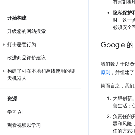
有害刻板
隐私保护
开始构建
时，这一
必须安全
升级您的网站搜索
Google 的
打击恶意行为
改进商品评价建议
我们致力于以负
构建了可在本地和离线使用的聊
原则
，并组建了
天机器人
简而言之，我们对
大胆创新
资源
善生活；
学习 AI
负责任的
题和风险
观看视频以学习
任的方式推