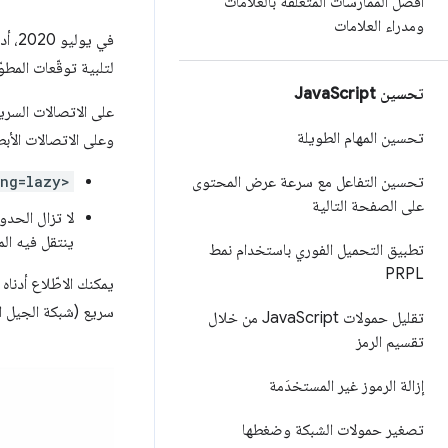
أفضل الممارسات المتعلّقة بالعلامات
ومدراء العلامات
لتلبية توقّعات المطو
تحسين Java
Script
على الاتصالات السريعة
تحسين المهام الطويلة
وعلى الاتصالات الأبط
ing=lazy>
تحسين التفاعل مع سرعة عرض المحتوى
على الصفحة التالية
لا تزال الحد
ينتقل فيه الم
تطبيق التحميل الفوري باستخدام نمط
PRPL
يمكنك الاطّلاع أدنا
سريع (شبكة الجيل الر
تقليل حمولات Java
Script من خلال
تقسيم الرمز
إزالة الرموز غير المستخدَمة
تصغير حمولات الشبكة وضغطها