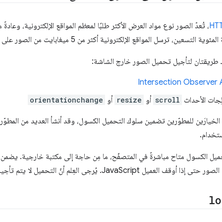
HTT
، تُعدّ الصور نوع مواد العرض الأكثر طلبًا لمعظم المواقع الإلكترونية، وعادةً م
 ترسل المواقع الإلكترونية أكثر من 5 ميغابايت من الصور على أجهزة الكمبيوتر والأجهزة الجوّالة.
ك طريقتان لتأجيل تحميل الصور خارج الشاشة:
Intersection Observer 
ِجات الأحداث
scroll
أو
resize
أو
orientationchange
 الخيارَين للمطوّرين تضمين سلوك التحميل الكسول، وقد أنشأ العديد من المطوّ
تخدام.
تحميل الكسول متاح مباشرةً في المتصفّح، ما مِن حاجة إلى مكتبة خارجية. يضم
Jav. يُرجى العِلم أنّ التحميل لا يتم تأجيله إلا عندما تكون JavaScript مفعّلة.
lo