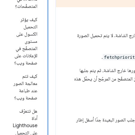
المتصفّحات؟
كيف يؤثر
التحميل
الكسول على
رج الشاشة. لا يتم تحميل الصورة
مستوى
المتصفّح في
الإعلانات على
.
fetchpriori
صفحة ويب؟
رها خارج الشاشة، ثم يتم جلبها
كيف تتم
المتصفّح من المرجّح أن يحمِّل هذه
معالجة الصور
عند طباعة
صفحة ويب؟
هل تتعرّف
أداة
لب الصور البعيدة جدًا أسفل إطار
Lighthouse
على التحميل