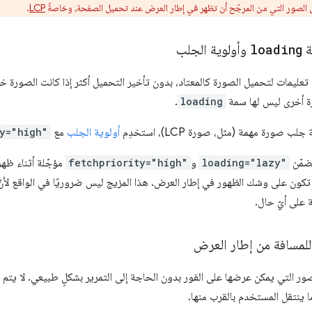
الصور التي من المرجّح أن تظهر في إطار العرض عند تحميل الصفحة، وخاصةً
LCP
.
ة
loading
وأولوية الجلب
عليمات لتحميل الصورة كالمعتاد، بدون تأخير التحميل أكثر إذا كانت الصورة خا
ة أخرى ليس لها سمة
loading
.
ب صورة مهمة (مثل، صورة LCP)، استخدِم
أولوية الجلب
مع
ty="high"
ضمّن
loading="lazy"
و
fetchpriority="high"
مؤجّلة أثناء ظهو
 تكون على وشك الظهور في إطار العرض. هذا المزيج ليس ضروريًا في الواقع لأنّ 
 على أيّ حال.
لمسافة من إطار العرض
ر التي يمكن عرضها على الفور بدون الحاجة إلى التمرير بشكلٍ طبيعي. لا يتم ج
ا ينتقل المستخدم بالقرب منها.