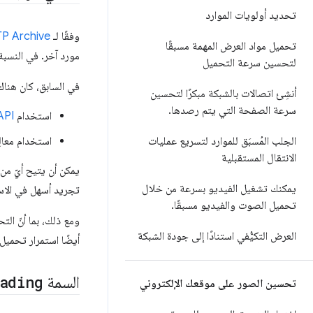
تحديد أولويات الموارد
وفقًا لـ
P Archive
تحميل مواد العرض المهمة مسبقًا
مورد آخر. في النسبة المئوية التسعين،
لتحسين سرعة التحميل
في السابق، كان هنا
أنشِئ اتصالات بالشبكة مبكرًا لتحسين
سرعة الصفحة التي يتم رصدها
.
استخدام
API
استخدام معال
الجلب المُسبَق للموارد لتسريع عمليات
الانتقال المستقبلية
يمكن أن يتيح أيّ من
يمكنك تشغيل الفيديو بسرعة من خلال
تجريد أسهل في الاس
تحميل الصوت والفيديو مسبقًا
.
ومع ذلك، بما أنّ ال
العرض التكيُّفي استنادًا إلى جودة الشبكة
أيضًا استمرار تحميل الصور حتى إذا أوقف العميل aScript
السمة
ading
تحسين الصور على موقعك الإلكتروني