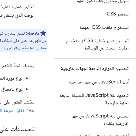
تأجيل محتوى CSS غير المهم
تصغير CSS
الوقت الذي ينتقل في
استخراج ملفات CSS المهمة
ملاحظة:
تحسين صور خلفية CSS باستخدام
مستوى المتصفّح يوفّر تجربة م
طلبات البحث عن الوسائط
يختلف الحدّ الأقصى لل
تحسين الموارد التابعة لجهات خارجية
نوع مورد الص
أداء Java
Script من جهة خارجية
نوع الاتصال ا
تحديد لغة Java
Script البطيئة التابعة
يمكنك العثور على الق
لجهة خارجية
خلال
تقليل سرعة ال
تحميل لغة Java
Script من جهة
خارجية بكفاءة
تحسينات على ت