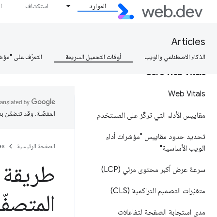
الموارد
استكشاف
ا
كيف يمكن قياس السرعة؟
كيف تبقى سريعًا؟
Articles
الذكاء الاصطناعي والويب
أوقات التحميل السريعة
التعرّف على "مؤش
Core Web Vitals
Web Vitals
المفضّلة، وقد تتضمّن ب
مقاييس الأداء التي تركّز على المستخدم
تحديد حدود مقاييس "مؤشرات أداء
الصفحة الرئيسية
es
الويب الأساسية"
طريقة \
سرعة عرض أكبر محتوى مرئي (LCP)
متغيّرات التصميم التراكمية (CLS)
المتصفّ
مدى استجابة الصفحة لتفاعلات