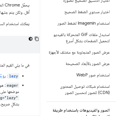
اختيار التنسيق الصحيح للصورة
يحمّ
اختيار مستوى الضغط الصحيح
أقل، ولكن يتم جلبها
استخدام Imagemin لضغط الصور
يمكنك استخدام الس
استبدل ملفات GIF المتحركة بالفيديو
لتحميل الصفحات بشكل أسرع
عرض الصور المتجاوبة مع مختلف الأجهزة
عرض الصور بالأبعاد الصحيحة
في ما يلي القيم الم
استخدام صور Web
P
lazy
: يؤج
eager
: هو
استخدام شبكات توصيل المحتوى
موضعها على ا
(CDN) للصور لتحسين الصور
ng="lazy"
بشكلٍ صريح.
الصور والفيديوهات باستخدام طريقة