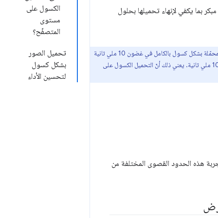
الكسول على
رج الشاشة في وقت مبكر بما يكفي لإنهاء تحميلها بحلول
مستوى
المتصفّح؟
تحميل الصور
تشير التجارب في Chrome على Android إلى أنّه على شبكة الجيل الرابع، تم تحميل% 97.5 من الصور المحمّلة بشكل كسول بالكامل في غضون 10 ملي ثانية
بشكل كسول
من ظهورها. حتى على شبكات الجيل الثاني البطيئة، تم تحميل% 92.6 من الصور المحمّلة بشكل كسول بالكامل في غضون 10 ملي ثانية. يعني ذلك أنّ التحميل الكسول على
لتحسين الأداء
ربة هذه الحدود القصوى المختلفة من
عرض