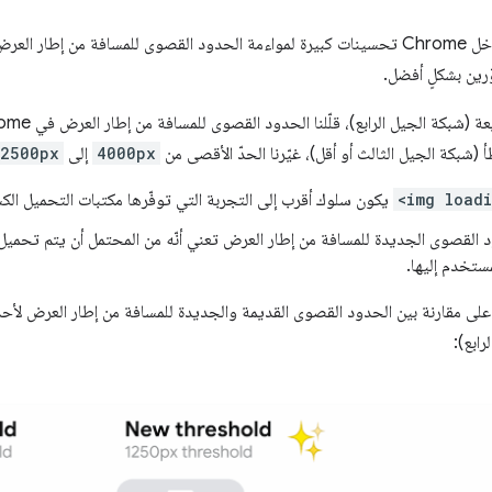
في يوليو 2020، أدخل Chrome تحسينات كبيرة لمواءمة الحدود القصوى للمسافة من
ّرين بشكلٍ أفضل.
 (شبكة الجيل الرابع)، قلّلنا الحدود القصوى للمسافة من إطار العرض في Chrome من
أ (شبكة الجيل الثالث أو أقل)، غيّرنا الحدّ الأقصى من
4000px
إلى
2500px
<img load
يكون سلوك أقرب إلى التجربة التي توفّرها مكتبات التحميل الكسول في pt
ود القصوى الجديدة للمسافة من إطار العرض تعني أنّه من المحتمل أن يتم تحمي
ستخدم إليها.
ه على مقارنة بين الحدود القصوى القديمة والجديدة للمسافة من إطار العرض ل
ابع):