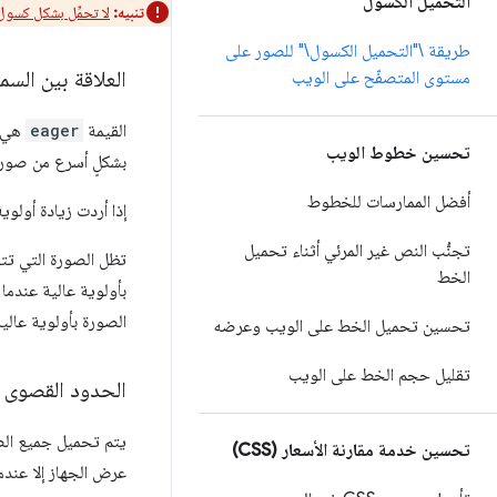
التحميل الكسول
تنبيه:
لا تحمِّل بشكل كسول
طريقة \"التحميل الكسول\" للصور على
العلاقة بين السم
مستوى المتصفّح على الويب
القيمة
eager
هي ت
تحسين خطوط الويب
بشكلٍ أسرع من صور
أفضل الممارسات للخطوط
إذا أردت زيادة أولوية جل
تجنُّب النص غير المرئي أثناء تحميل
تظل الصورة التي تت
الخط
بأولوية عالية عندما
الصورة بأولوية عالية
تحسين تحميل الخط على الويب وعرضه
تقليل حجم الخط على الويب
الحدود القصوى ل
يتم تحميل جميع الصو
تحسين خدمة مقارنة الأسعار (CSS)
عرض الجهاز إلا عندم