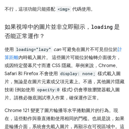
不行，這項功能只能搭配
<img>
代碼使用。
如果視埠中的圖片並非立即顯示，
loading
是
否能正常運作？
使用
loading="lazy"
can
可避免在圖片不可見但位於
計
算距離
內時載入圖片。 這些圖片可能位於輪轉介面後方，
或因特定螢幕尺寸而遭 CSS 隱藏。舉例來說，Chrome、
Safari 和 Firefox 不會使用
display: none;
樣式載入圖
片，無論是在圖片元素或父項元素上。不過，其他圖片隱藏
技術 (例如使用
opacity:0
樣式) 仍會導致瀏覽器載入圖
片。請務必徹底測試導入作業，確保運作正常。
Chrome 121 變更了圖片輪播等水平捲動圖片的行為。現
在，這些動作與垂直捲動使用相同的門檻。也就是說，如果
是輪播介面，系統會先載入圖片，再顯示在可視區域中。這