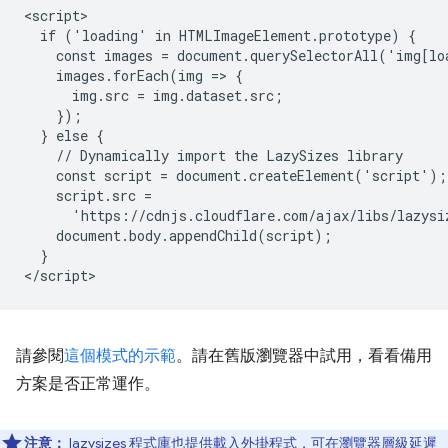
<script>

  if ('loading' in HTMLImageElement.prototype) {

    const images = document.querySelectorAll('img[lo
    images.forEach(img => {

      img.src = img.dataset.src;

    });

  } else {

    // Dynamically import the LazySizes library

    const script = document.createElement('script');

    script.src =

      'https://cdnjs.cloudflare.com/ajax/libs/lazysi
    document.body.appendChild(script);

  }

請參閱
這個模式的示範
。請在舊版瀏覽器中試用，看看備用
方案是否正常運作。
注意：
lazysizes 程式庫也提供
載入外掛程式
，可在瀏覽器層級延遲