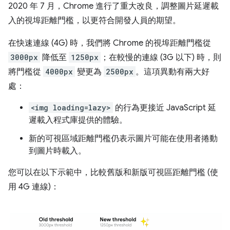
2020 年 7 月，Chrome 進行了重大改良，調整圖片延遲載
入的視埠距離門檻，以更符合開發人員的期望。
在快速連線 (4G) 時，我們將 Chrome 的視埠距離門檻從
3000px
降低至
1250px
；在較慢的連線 (3G 以下) 時，則
將門檻從
4000px
變更為
2500px
。這項異動有兩大好
處：
<img loading=lazy>
的行為更接近 JavaScript 延
遲載入程式庫提供的體驗。
新的可視區域距離門檻仍表示圖片可能在使用者捲動
到圖片時載入。
您可以在以下示範中，比較舊版和新版可視區距離門檻 (使
用 4G 連線)：