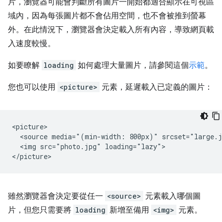
片，瀏覽器可能會判斷所有圖片一開始都適合顯示在可視區
域內，因為每張圖片都不會佔用空間，也不會被推到螢幕
外。在此情況下，瀏覽器會決定載入所有內容，導致網頁載
入速度較慢。
如要瞭解
loading
如何處理大量圖片，請參閱這個
示範
。
您也可以使用
<picture>
元素，延遲載入已定義的圖片：
<picture>

  <source media="(min-width: 800px)" srcset="large.j
  <img src="photo.jpg" loading="lazy">

雖然瀏覽器會決定要從任一
<source>
元素載入哪個圖
片，但您只需要將
loading
新增至備用
<img>
元素。