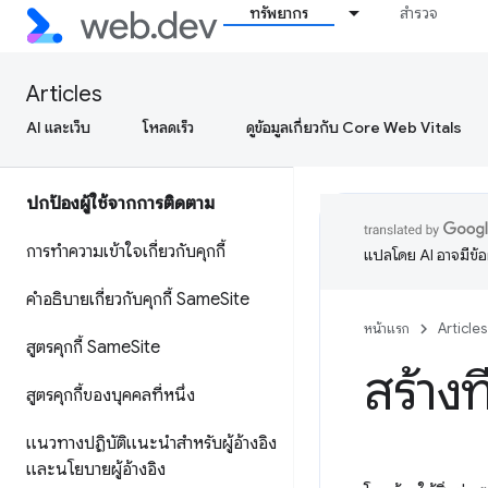
ลดการใช้ Cross-site Scripting
ทรัพยากร
สำรวจ
(XSS) ด้วยนโยบายรักษาความ
ปลอดภัยเนื้อหา (CSP) ที่เข้มงวด
Articles
การโฮสต์ข้อมูลผู้ใช้อย่างปลอดภัยใน
AI และเว็บ
โหลดเร็ว
ดูข้อมูลเกี่ยวกับ Core Web Vitals
เว็บแอปพลิเคชันสมัยใหม่
ปกป้องผู้ใช้จากการติดตาม
การทำความเข้าใจเกี่ยวกับคุกกี้
แปลโดย AI อาจมีข้
คำอธิบายเกี่ยวกับคุกกี้ Same
Site
หน้าแรก
Articles
สูตรคุกกี้ Same
Site
สร้าง
สูตรคุกกี้ของบุคคลที่หนึ่ง
แนวทางปฏิบัติแนะนำสำหรับผู้อ้างอิง
และนโยบายผู้อ้างอิง