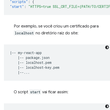
"scripts"
:
{
"start"
:
"HTTPS=true SSL_CRT_FILE={PATH/TO/CERTIF
Por exemplo, se você criou um certificado para
localhost
no diretório raiz do site:
|-- my-react-app

    |-- package.json

    |-- localhost.pem

    |-- localhost-key.pem

O script
start
vai ficar assim: