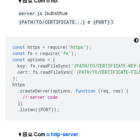
👩🏻‍💻 Com o nó:
server.js
(substitua
{PATH/TO/CERTIFICATE...}
e
{PORT}
):
const
https
=
require
(
'https'
);
const
fs
=
require
(
'fs'
);
const
options
=
{
key
:
fs
.
readFileSync
(
'{PATH/TO/CERTIFICATE-KEY-
cert
:
fs
.
readFileSync
(
'{PATH/TO/CERTIFICATE-FIL
};
https
.
createServer
(
options
,
function
(
req
,
res
)
{
// server code
})
.
listen
({
PORT
});
👩🏻‍💻 Com
o http-server
: