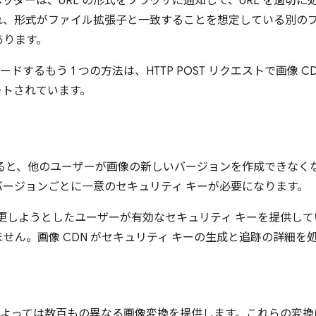
 ヘッダーは、URL の形式をブラウザに通知して、URL を適切
れ、形式がファイル拡張子と一致することを想定している別の
あります。
ドするもう 1 つの方法は、HTTP POST リクエストで画像 CD
ートされています。
すると、他のユーザーが画像の新しいバージョンを作成できなく
ージョンごとに一意のセキュリティ キーが必要になります。
を変更しようとしたユーザーが有効なセキュリティ キーを提供し
せん。画像 CDN がセキュリティ キーの生成と追跡の詳細を
合によっては数百もの異なる画像変換を提供します。これらの変換は