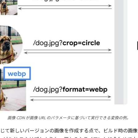
画像 CDN が画像 URL のパラメータに基づいて実行できる変換の例。
に応じて新しいバージョンの画像を作成する点で、ビルド時の画