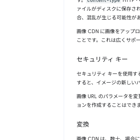
す。
content-type
HTTP
ァイルがディスクに保存さ
合、混乱が生じる可能性が
画像 CDN に画像をアップロー
ことです。これは広くサポ
セキュリティ キー
セキュリティ キーを使用
すると、イメージの新しいバ
画像 URL のパラメータ
ョンを作成することはできま
変換
画像 CDN は、数十、場