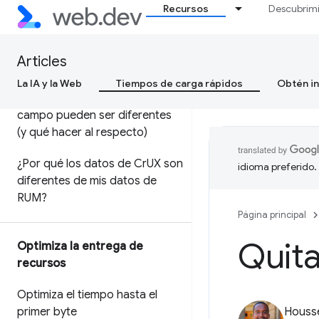
campo
Recursos
Descubrim
Uso del informe de UX de
Chrome para analizar el
Articles
rendimiento en el campo
La IA y la Web
Tiempos de carga rápidos
Obtén in
Por qué los datos de lab y de
campo pueden ser diferentes
(y qué hacer al respecto)
¿Por qué los datos de Cr
UX son
idioma preferido.
diferentes de mis datos de
RUM?
Página principal
Quita
Optimiza la entrega de
recursos
Optimiza el tiempo hasta el
primer byte
Housse