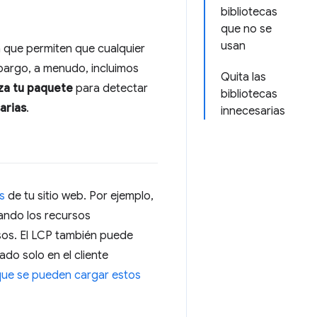
bibliotecas
que no se
usan
 que permiten que cualquier
bargo, a menudo, incluimos
Quita las
iza tu paquete
para detectar
bibliotecas
arias
.
innecesarias
s
de tu sitio web. Por ejemplo,
ando los recursos
sos. El LCP también puede
do solo en el cliente
que se pueden cargar estos