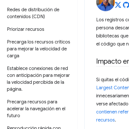
Redes de distribución de
contenidos (CDN)
Los registros
persona desca
Priorizar recursos
bibliotecas qu
Precarga los recursos críticos
el código que no
para mejorar la velocidad de
carga
Impacto en
Establece conexiones de red
con anticipación para mejorar
Si quitas el có
la velocidad percibida de la
Largest Content
página
.
innecesariamen
Precarga recursos para
verse afectado 
acelerar la navegación en el
contienen refe
futuro
recursos
.
Reproducción rápida con