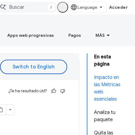
/
Acceder
Apps web progresivas
Pagos
MÁS
En esta
página
Impacto en
las Métricas
¿Te ha resultado útil?
web
esenciales
Analiza tu
paquete
Quita las