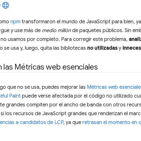
 como
npm
transformaron el mundo de JavaScript para bien, ya
rgue y use más de
medio millón
de paquetes públicos. Sin em
e no usamos por completo. Para corregir este problema,
anal
 se usa y, luego, quita las bibliotecas
no utilizadas
y
inneces
 las Métricas web esenciales
digo que no se usa, puedes mejorar las
Métricas web esenciale
ful Paint
puede verse afectada por el código no utilizado cu
te grandes compiten por el ancho de banda con otros recur
si los recursos de JavaScript grandes que renderizan el marca
rencias a candidatos de LCP
, ya que
retrasan el momento en 