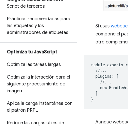
Script de terceros
Prácticas recomendadas para
las etiquetas y los
Si usas
webpac
administradores de etiquetas
compone el paq
otro compleme
Optimiza tu Java
Script
Optimiza las tareas largas
module
.
exports
=
//...
plugins
:
[
Optimiza la interacción para el
//...
siguiente procesamiento de
new
BundleAn
imagen
]
}
Aplica la carga instantánea con
el patrón PRPL
Aunque webpack
Reduce las cargas útiles de