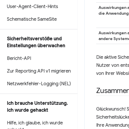
User-Agent-Client-Hints
Auswirkungen 
die Anwendung
Schematische Same
Site
Auswirkungen 
andere System
Sicherheitsverstöße und
Einstellungen überwachen
Die aktive Sich
Bericht-API
Nutzer von ent
Zur Reporting API v1 migrieren
von Ihrer Websi
Netzwerkfehler-Logging (NEL)
Zusammen
Ich brauche Unterstützung
.
Glückwunsch! Si
ich wurde gehackt
Sicherheitslück
Hilfe
,
ich glaube
,
ich wurde
Ihre Anwendung 