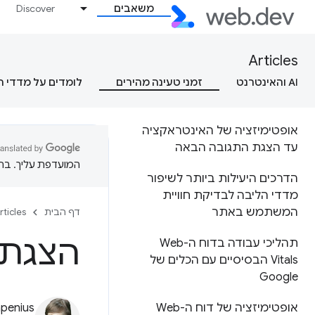
באתר (INP)
משאבים
Discover
אופטימיזציה של Largest
Contentful Paint (LCP)
Articles
AI והאינטרנט
אופטימיזציה של Cumulative
זמני טעינה מהירים
לומדים על מדדי 
Layout Shift (CLS)
אופטימיזציה של האינטראקציה
עד הצגת התגובה הבאה
המועדפת עליך. בתרג
הדרכים היעילות ביותר לשיפור
מדדי הליבה לבדיקת חוויית
המשתמש באתר
דף הבית
rticles
הצגת 
תהליכי עבודה בדוח ה-Web
Vitals הבסיסיים עם הכלים של
Google
אופטימיזציה של דוח ה-Web
mpenius