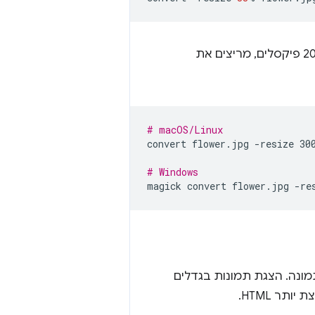
כדי לשנות את גודל התמונה כך שתתאים למרחב ברוחב 300 פיקסלים ובגובה 200 פיקסלים, מריצים את
# macOS/Linux
convert
flower.jpg
-resize
30
# Windows
magick
convert
flower.jpg
-re
ת, מומלץ להציג 3-5 גדלים שונים של תמונה. הצגת תמונות בגדלים
ר HTML.