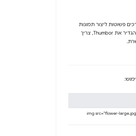
כים פשוטות ליצור תמונות
רספונסיביות, שמאפשרות גם לבצע מניפולציות על התמונות על פי דרישה. כדי להגדיר את Thumbor, צריך
מוש:
<img src="flower-large.jp