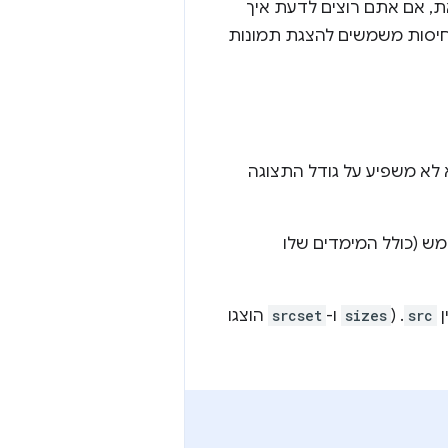
את, אם אתם רוצים לדעת איך
חיסות משמשים להצגת תמונות
הוא לא משפיע על גודל התצוגה
ש (כולל המימדים שלו
ן
src
. (
sizes
ו-
srcset
הוצגו