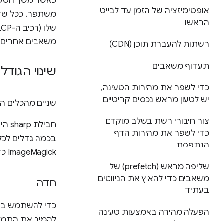
אופטימיזציה של הזמן עד לבייט
הראשון
משאבים אחרים ב
רשתות להעברת תוכן (CDN)
תעדוף משאבים
שינוי הגודל
כדי לשפר את מהירות הטעינה
,
יש לטעון מראש נכסים קריטיים
שניים מהכלים הפ
צור חיבורי רשת בשלב מוקדם
חבי
כדי לשפר את מהירות הדף
הנתפסת
ImageMagick כדי לשנות את הגודל של תמונה באופן חד-פעמי, כי התוכנה פועלת לגמרי משורת הפקודה.
שליפה מראש (prefetch) של
משאבים כדי להאיץ את הניווטים
חדה
בעתיד
הפעלה מהירה באמצעות טעינה
להמיר את התמונ