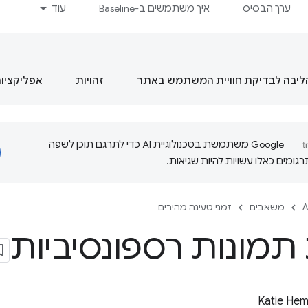
ערך הבסיס
איך משתמשים ב-Baseline
עוד
הליבה לבדיקת חוויית המשתמש באתר
זהויות
אפליקציות מסוג  App
‫Google משתמשת בטכנולוגיית AI כדי לתרגם תוכן לשפה
ומים כאלו עשויות להיות שגיאות.
A
משאבים
זמני טעינה מהירים
תמונות רספונסיביות
Katie He