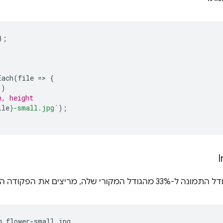
);
Each
(
file
=
>
{
`
)
h, height
ile
}
-small.jpg`
);
ורי שלה, מריצים את הפקודה הבאה במסוף:
g