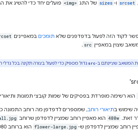
‏
srcset
ו-
sizes
של התג
<img>
פועלים יחד כדי להשיג את הת
תומכים
במאפיינים
rcset
שאב שצוין במאפיין
src
.
ת המשאב שציינתם ב-
גדול מספיק כדי לפעול בצורה תקינה בכל גדלי ה
src
הוא רשימה מופרדת בפסיקים של שמות קובצי תמונות ותיאורי 
ה שימוש ב
תיאורי רוחב
, שמספרים לדפדפן מה רוחב התמונה כד
ר זאת.
480w
הוא מאפיין רוחב שמציין לדפדפן שרוחב
all.jpg
ין רוחב שמציין לדפדפן ש-
flower-large.jpg
הוא ברוחב 1,080 פיקסלים.