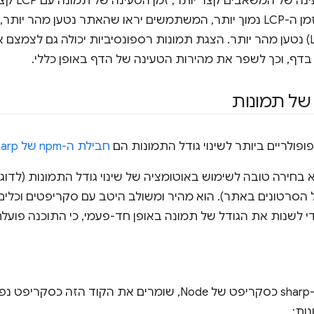
משתפר. ככל שזמן ה-LCP נמוך יותר, המשתמשים יראו שהאתר נטען מה
שלו (רכיב ה-LCP) נטען מהר יותר. הצגת תמונות רספונסיביות יכולה גם 
דף, וכך לשפר את מהירות הטעינה של הדף באופן כללי.
 של תמונות
ופולריים ביותר לשינוי גודל התמונות הם
חבילת ה-npm של sharp
לת sharp היא בחירה טובה לשימוש באוטומציה של שינוי גודל התמונות (
כדי להשתמש ב-sharp כסקריפט של Node, שומרים את הקוד 
ות: