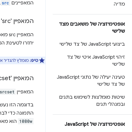
המאפיינים
src
,
מדיה
המאפיין 'src'
אופטימיזציה של משאבים מצד
שלישי
המאפיין src מאפשר לקוד הזה לפעול בדפדפנים שלא
יחזרו לטעינת המ
ביצועי Java
Script של צד שלישי
זיהוי Java
Script איטי של צד
טיפ:
מומלץ להגדיר א
שלישי
טעינה יעילה של נתוני Java
Script
המאפיין 'srcset'
של צד שלישי
המאפיין
srcset
שיטות מומלצות לשימוש בתגים
ובמנהלי תגים
בדוגמה הזו נעש
התמונה כדי לבר
1080w
הוא מאפי
אופטימיזציה של Java
Script