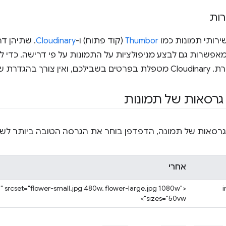
רות
ירותי תמונות כמו
Thumbor
(קוד פתוח) ו-
Cloudinary
. שתיהן דר
ורך בהגדרת שרת.
רסאות של תמונות
גרסאות של תמונה, הדפדפן בוחר את הגרסה הטובה ביותר לשי
אחרי
g" srcset="flower-small.jpg 480w, flower-large.jpg 1080w"
<
sizes="50vw">