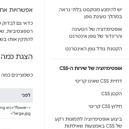
אפשרויות אח
יש להימנע מטקסט בלתי נראה
במהלך טעינת גופן
כדאי גם לבדוק ש
אופטימיזציה של הטעינה
והרינדור של גופן אינטרנט
להתקין אותו בשרת. Cloudinary מטפלת בפרטים בשבילכם, ואין צ
הקטנת גודל גופן האינטרנט
הצגת כמה ג
אופטימיזציה של שירות ה-CSS
כשמציינים כמה 
דחיית CSS שאינו קריטי
הקטן CSS
לפני
חילוץ CSS קריטי
img src="flower-
large.jpg">
ביצוע אופטימיזציה לתמונות רקע
של CSS באמצעות שאילתות