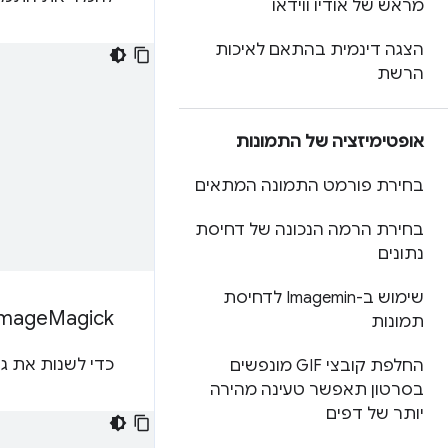
מראש של אודיו ווידאו
הצגה דינמית בהתאם לאיכות
הרשת
אופטימיזציה של התמונות
בחירת פורמט התמונה המתאים
בחירת הרמה הנכונה של דחיסת
נתונים
שימוש ב-Imagemin לדחיסת
Image
Magick
תמונות
כדי לשנות את גודל התמונה ל-33% מהגודל המק
החלפת קובצי GIF מונפשים
בסרטון תאפשר טעינה מהירה
יותר של דפים