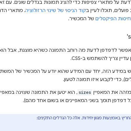
לדעת על מתארי צפיפות כדי להציג תמונות בגדלים שונים. עם ז
ועלים, תוכלו לעיין ב
קוד הניסוי של שינוי הרזולוציה
. מתארי הד
יסות הפיקסלים
של המכשיר.
פיין sizes מאפשר לדפדפן לדעת מה רוחב התמונה כשהיא מוצגת, אבל 
עדיין צריך להשתמש ב-CSS.
מידע הזה, יחד עם המידע שהוא יודע על המכשיר של המשתמ
), כדי לקבוע איזו תמונה לטעון.
מזהה את המאפיין
sizes
, הוא יטען את התמונה שצוינה במאפיי
ל דפדפן תומך בשני המאפיינים או בשום אחד מהם).
חריץ באמצעות מגוון יחידות. אלה כל הגדלים התקינים: