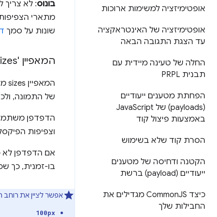
בונוס
: לא צריך 
אופטימיזציה למשימות ארוכות
מתארי הצפיפות פ
אופטימיזציה של האינטראקציה
שונות על סמך
דח
עד הצגת התגובה הבאה
המאפיין 'sizes'
החלה של טעינה מיידית עם
תבנית PRPL
המא
הפחתת מטענים ייעודיים
של התמונה, ולכן 
(payloads) של Java
Script
הדפדפן משתמש ב
באמצעות פיצול קוד
וצפיפות הפיקסלים
הסרת קוד שלא בשימוש
אם הדפדפן לא 
הקטנה ודחיסה של מטענים
בו-זמנית, כך שכ
ייעודיים (payload) ברשת
כיצד Common
JS מגדילים את
אפשר לציין את רוחב ה
החבילות שלך
100px