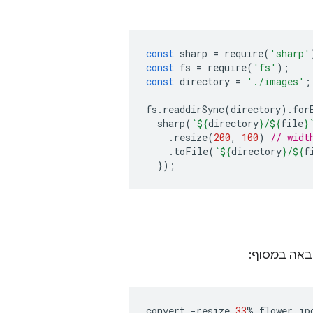
const
sharp
=
require
(
'sharp'
const
fs
=
require
(
'fs'
);
const
directory
=
'./images'
;
fs
.
readdirSync
(
directory
).
for
sharp
(
`
${
directory
}
/
${
file
}
.
resize
(
200
,
100
)
// widt
.
toFile
(
`
${
directory
}
/
${
f
});
convert
-resize
33
%
flower.jp