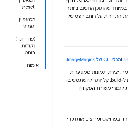
כאשר משך הטעינה של המשאבים קצר יותר, זמן הטעינה של תמונה עם LCP קצר יותר, וכך ציון ה-LCP של הדף
המאפיין
'srcset'
ר יותר, במיוחד שהתוכן החשוב ביותר
לצמצם את התחרות על רוחב הפס של
המאפיין
'sizes'
(עוד יותר)
נקודות
בונוס
ו
הכלי CLI של ImageMagick
.
אימות
לדוגמה, יצירת תמונות ממוזערות
בכמה גדלים לכל הסרטונים באתר). הוא מהיר ומשולב היטב עם סקריפטים וכלים ל-build. קל יותר להשתמש ב-
הזה כסקריפט נפרד בפרויקט ומריצים אותו כדי