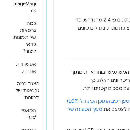
ImageMagi
ck
הצגת תמונות בגודל של מחשבים למכשירים ניידים עלולה להגדיל את השימוש בנתונים פי 2-4 מהנדרש. כדי
כמה
ג תמונות בגדלים שונים
גרסאות
של תמונות
כדאי
ליצור?
אפשרויות
אחרות
ל המשתמש ובוחר אחת מתוך
טריונים האלה. כך
הצגת כמה
עם מסכים קטנים יותר.
גרסאות של
תמונות
רכיב התוכן הכי גדול (LCP)
לה לצמצם את
משך הטעינה של
המאפיין
'src'