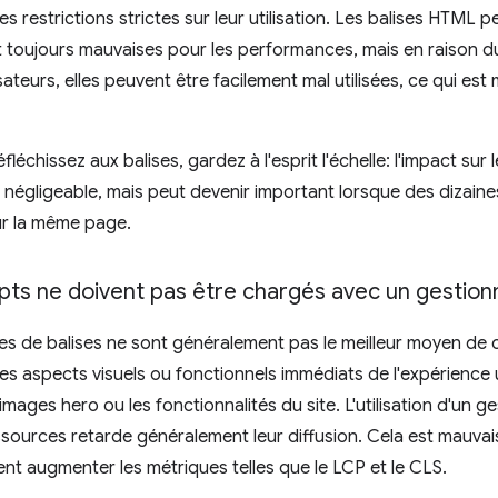
s restrictions strictes sur leur utilisation. Les balises HTML 
toujours mauvaises pour les performances, mais en raison du 
isateurs, elles peuvent être facilement mal utilisées, ce qui est
léchissez aux balises, gardez à l'esprit l'échelle: l'impact su
e négligeable, mais peut devenir important lorsque des dizain
sur la même page.
ipts ne doivent pas être chargés avec un gestionn
es de balises ne sont généralement pas le meilleur moyen de
s aspects visuels ou fonctionnels immédiats de l'expérience uti
 images hero ou les fonctionnalités du site. L'utilisation d'un g
sources retarde généralement leur diffusion. Cela est mauvais 
nt augmenter les métriques telles que le LCP et le CLS.