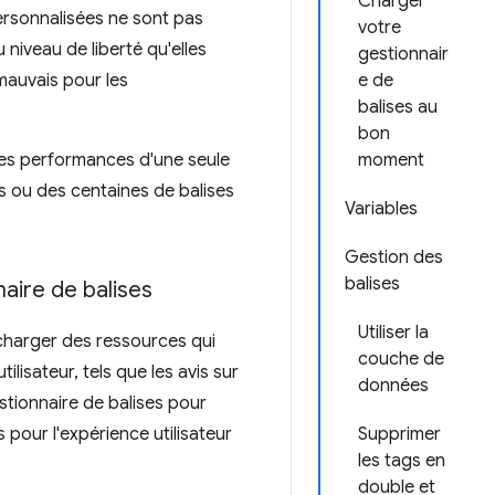
Charger
personnalisées ne sont pas
votre
niveau de liberté qu'elles
gestionnair
 mauvais pour les
e de
balises au
bon
r les performances d'une seule
moment
es ou des centaines de balises
Variables
Gestion des
balises
aire de balises
Utiliser la
 charger des ressources qui
couche de
lisateur, tels que les avis sur
données
estionnaire de balises pour
pour l'expérience utilisateur
Supprimer
les tags en
double et