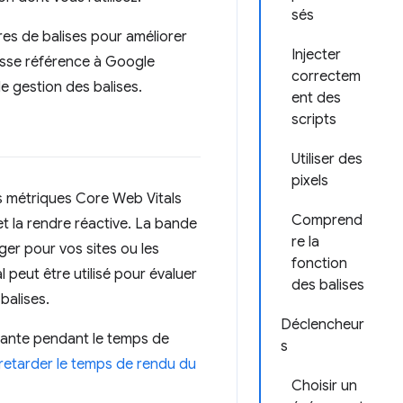
sés
res de balises pour améliorer
Injecter
asse référence à Google
correctem
e gestion des balises.
ent des
scripts
Utiliser des
pixels
os métriques Core Web Vitals
Comprend
t la rendre réactive. La bande
re la
er pour vos sites ou les
fonction
l peut être utilisé pour évaluer
des balises
balises.
Déclencheur
sante pendant le temps de
s
retarder le temps de rendu du
Choisir un