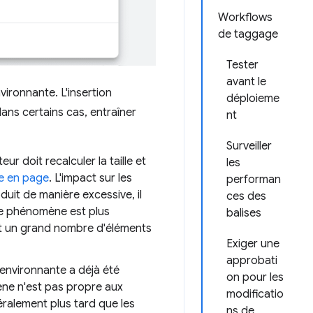
Workflows
de taggage
Tester
avant le
ironnante. L'insertion
déploieme
ans certains cas, entraîner
nt
Surveiller
ur doit recalculer la taille et
les
e en page
. L'impact sur les
performan
uit de manière excessive, il
ces des
ce phénomène est plus
balises
nt un grand nombre d'éléments
Exiger une
approbati
 environnante a déjà été
on pour les
ène n'est pas propre aux
modificatio
éralement plus tard que les
ns de