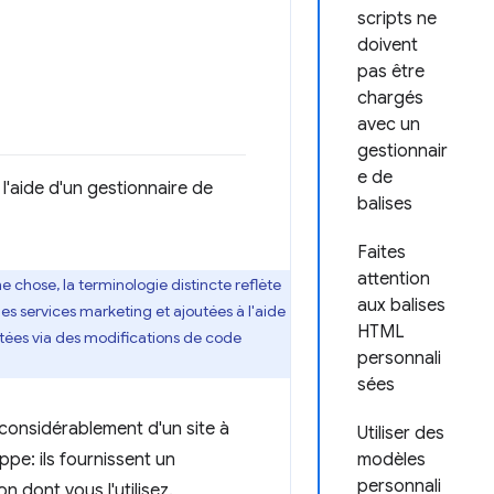
scripts ne
doivent
pas être
chargés
avec un
gestionnair
e de
l'aide d'un gestionnaire de
balises
Faites
attention
e chose, la terminologie distincte reflète
aux balises
les services marketing et ajoutées à l'aide
HTML
utées via des modifications de code
personnali
sées
 considérablement d'un site à
Utiliser des
ppe: ils fournissent un
modèles
personnali
 dont vous l'utilisez.