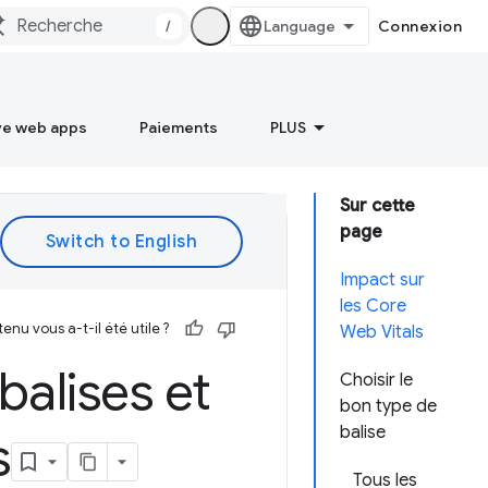
/
Connexion
ve web apps
Paiements
PLUS
Sur cette
page
Impact sur
les Core
enu vous a-t-il été utile ?
Web Vitals
balises et
Choisir le
bon type de
balise
s
Tous les