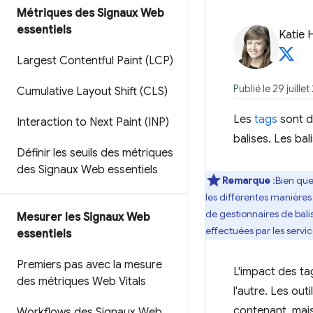
Métriques des Signaux Web
essentiels
Katie 
Largest Contentful Paint (LCP)
Publié le 29 juille
Cumulative Layout Shift (CLS)
Les
tags
sont de
Interaction to Next Paint (INP)
balises. Les bal
Définir les seuils des métriques
des Signaux Web essentiels
Remarque
:Bien que
les différentes manières 
de gestionnaires de bali
Mesurer les Signaux Web
effectuées par les servic
essentiels
Premiers pas avec la mesure
L'impact des ta
des métriques Web Vitals
l'autre. Les ou
contenant, mais
Workflows des Signaux Web