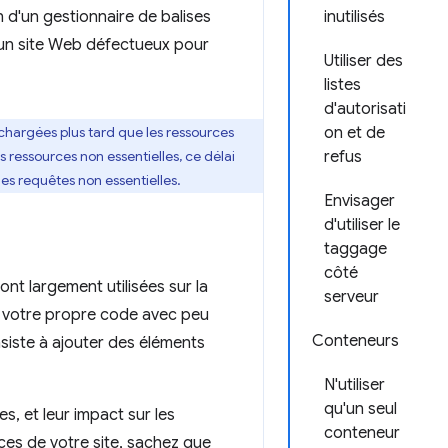
on d'un gestionnaire de balises
inutilisés
r un site Web défectueux pour
Utiliser des
listes
d'autorisati
hargées plus tard que les ressources
on et de
 ressources non essentielles, ce délai
refus
es requêtes non essentielles.
Envisager
d'utiliser le
taggage
côté
t largement utilisées sur la
serveur
r votre propre code avec peu
Conteneurs
onsiste à ajouter des éléments
N'utiliser
qu'un seul
s, et leur impact sur les
conteneur
es de votre site, sachez que