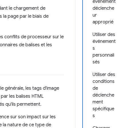
événement
rdant le chargement de
déclenche
ur
 la page par le biais de
approprié
Utiliser des
s conflits de processeur sur le
événement
onnaires de balises et les
s
personnali
sés
Utiliser des
conditions
gle générale, les tags d'image
de
déclenche
s par les balises HTML
ment
és qu'ils permettent.
spécifique
s
uence sur son impact sur les
e la nature de ce type de