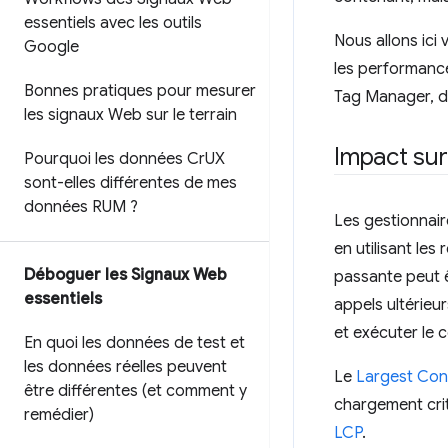
essentiels avec les outils
Nous allons ici
Google
les performanc
Bonnes pratiques pour mesurer
Tag Manager, de
les signaux Web sur le terrain
Impact sur
Pourquoi les données Cr
UX
sont-elles différentes de mes
données RUM ?
Les gestionnair
en utilisant le
Déboguer les Signaux Web
passante peut ê
essentiels
appels ultérieur
et exécuter le 
En quoi les données de test et
les données réelles peuvent
Le
Largest Cont
être différentes (et comment y
chargement crit
remédier)
LCP
.