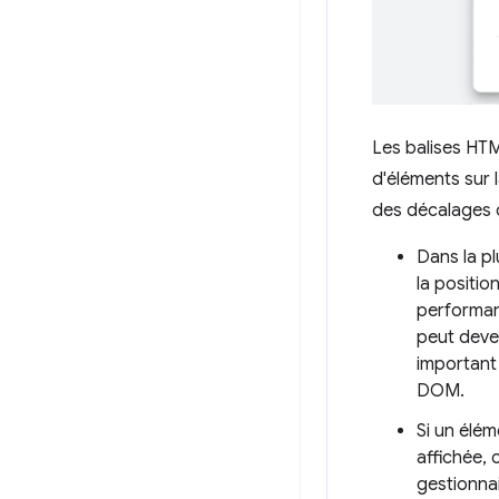
Les balises HTM
d'éléments sur 
des décalages 
Dans la pl
la positi
performanc
peut deve
important
DOM.
Si un élém
affichée,
gestionnai