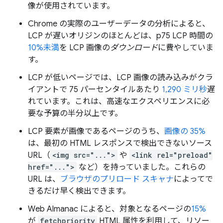
像が使用されています。
Chrome の実際のユーザーデータの分析によると、
LCP が遅いオリジンのほとんどは、p75 LCP 時間の
10%未満
を LCP 画像の
ダウンロード
に費やしていま
す。
LCP が低いページでは、LCP 画像の読み込みがクラ
イアントで 75 パーセンタイルあたり
1,290 ミリ秒
遅
れています。これは、高速なエクスペリエンスに必
要な予算の半分以上です。
LCP 要素が画像であるページのうち、
画像の 35%
は、最初の HTML レスポンスで検出できないソース
URL（
<img src="...">
や
<link rel="preload"
href="...">
など）を持っていました。これらの
URL は、
ブラウザのプリロード スキャナ
によってで
きるだけ早く検出できます。
Web Almanac によると、対象となるページの
15%
が
fetchpriority
HTML 属性を利用して、リソー