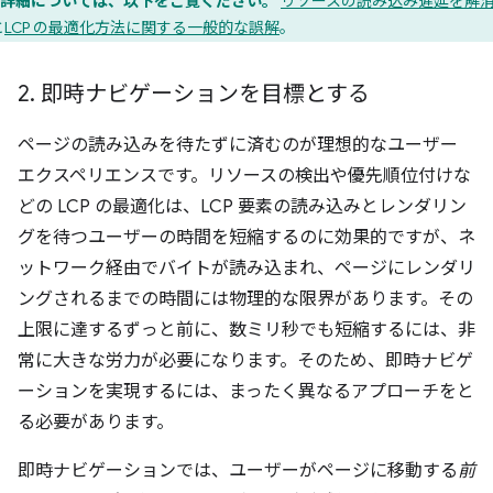
詳細については、以下をご覧ください。
リソースの読み込み遅延を解
と
LCP の最適化方法に関する一般的な誤解
。
2
.
即時ナビゲーションを目標とする
ページの読み込みを待たずに済むのが理想的なユーザー
エクスペリエンスです。リソースの検出や優先順位付けな
どの LCP の最適化は、LCP 要素の読み込みとレンダリン
グを待つユーザーの時間を短縮するのに効果的ですが、ネ
ットワーク経由でバイトが読み込まれ、ページにレンダリ
ングされるまでの時間には物理的な限界があります。その
上限に達するずっと前に、数ミリ秒でも短縮するには、非
常に大きな労力が必要になります。そのため、即時ナビゲ
ーションを実現するには、まったく異なるアプローチをと
る必要があります。
即時ナビゲーションでは、ユーザーがページに移動する
前