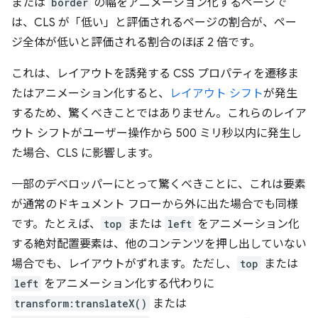
または
border
の幅をアニメーション化するページで
は、CLS が「低い」と評価されるページの割合が、ペー
ジ全体が低いと評価される割合のほぼ 2 倍です。
これは、レイアウトを誘発する CSS プロパティを遷移ま
たはアニメーション化すると、
レイアウト シフト
が発生
するため、驚くべきことではありません。
これらのレイア
ウト シフトがユーザー操作から 500 ミリ秒以内に発生し
た場合、CLS に影響します。
一部のデベロッパーにとって驚くべきことに、これは要素
が通常のドキュメント フローから外に出た場合でも同様
です。たとえば、
top
または
left
をアニメーション化
する絶対配置要素は、他のコンテンツを押し出していない
場合でも、レイアウトがずれます。ただし、
top
または
left
をアニメーション化する代わりに
transform:translateX()
または