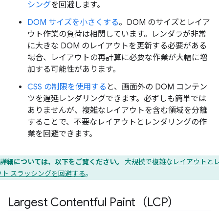
シング
を回避します。
DOM サイズを小さくする
。DOM のサイズとレイア
ウト作業の負荷は相関しています。レンダラが非常
に大きな DOM のレイアウトを更新する必要がある
場合、レイアウトの再計算に必要な作業が大幅に増
加する可能性があります。
CSS の制限を使用する
と、画面外の DOM コンテン
ツを遅延レンダリングできます。必ずしも簡単では
ありませんが、複雑なレイアウトを含む領域を分離
することで、不要なレイアウトとレンダリングの作
業を回避できます。
詳細については、以下をご覧ください。
大規模で複雑なレイアウトと
ウト スラッシングを回避する
。
Largest Contentful Paint（LCP）