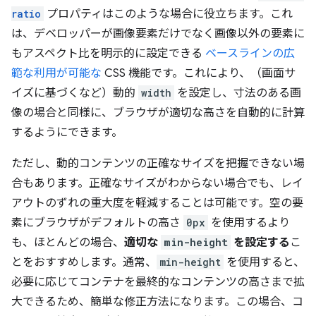
ratio
プロパティはこのような場合に役立ちます。これ
は、デベロッパーが画像要素だけでなく画像以外の要素に
もアスペクト比を明示的に設定できる
ベースラインの広
範な利用が可能な
CSS 機能です。これにより、（画面サ
イズに基づくなど）動的
width
を設定し、寸法のある画
像の場合と同様に、ブラウザが適切な高さを自動的に計算
するようにできます。
ただし、動的コンテンツの正確なサイズを把握できない場
合もあります。正確なサイズがわからない場合でも、レイ
アウトのずれの重大度を軽減することは可能です。空の要
素にブラウザがデフォルトの高さ
0px
を使用するより
も、ほとんどの場合、
適切な
min-height
を設定する
こ
とをおすすめします。通常、
min-height
を使用すると、
必要に応じてコンテナを最終的なコンテンツの高さまで拡
大できるため、簡単な修正方法になります。この場合、コ