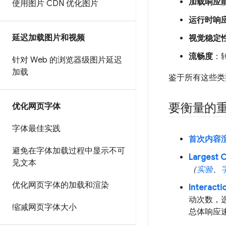
加载响应
使用图片 CDN 优化图片
运行时响
延迟加载图片和视频
视觉稳定
流畅度
：
针对 Web 的浏览器级图片延迟
加载
鉴于所有这些类
要衡量的
优化网页字体
字体最佳实践
首次内容渲染
避免在字体加载过程中显示不可
Largest C
见文本
（
实验
、
优化网页字体的加载和渲染
Interactio
动次数，
缩减网页字体大小
总体响应