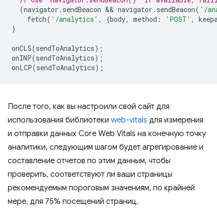
(
navigator
.
sendBeacon
 && 
navigator
.
sendBeacon
(
'/an
fetch
(
'/analytics'
,
{
body
,
method
:
'POST'
,
keep
}
onCLS
(
sendToAnalytics
);
onINP
(
sendToAnalytics
);
onLCP
(
sendToAnalytics
);
После того, как вы настроили свой сайт для
использования библиотеки
web-vitals
для измерения
и отправки данных Core Web Vitals на конечную точку
аналитики, следующим шагом будет агрегирование и
составление отчетов по этим данным, чтобы
проверить, соответствуют ли ваши страницы
рекомендуемым пороговым значениям, по крайней
мере, для 75% посещений страниц.