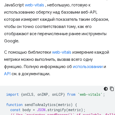
JavaScript
web-vitals
, небольшую, готовую к
использованию обертку над базовыми веб-API,
которая измеряет каждый показатель таким образом,
чтобы он точно соответствовал тому, как его
отображают все перечисленные ранее инструменты
Google.
С помощью библиотеки
web-vitals
измерение каждой
метрики можно выполнить, вызвав всего одну
функцию. Полную информацию об
использовании
и
API
см. в документации.
import
{
onCLS
,
onINP
,
onLCP
}
from
'web-vitals'
;
function
sendToAnalytics
(
metric
)
{
const
body
=
JSON
.
stringify
(
metric
);
// Use `navigator.sendBeacon()` if available, fall