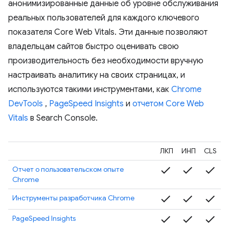
анонимизированные данные об уровне обслуживания
реальных пользователей для каждого ключевого
показателя Core Web Vitals. Эти данные позволяют
владельцам сайтов быстро оценивать свою
производительность без необходимости вручную
настраивать аналитику на своих страницах, и
используются такими инструментами, как
Chrome
DevTools
,
PageSpeed ​​Insights
и
отчетом Core Web
Vitals
в Search Console.
ЛКП
ИНП
CLS
check
check
check
Отчет о пользовательском опыте
Chrome
check
check
check
Инструменты разработчика Chrome
check
check
check
PageSpeed ​​Insights