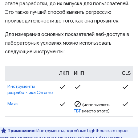
этапе разработки, до их выпуска для пользователей.
Это также лучший способ выявить регрессию
производительности до того, как она проявится.
Для измерения основных показателей веб-доступа в
лабораторных условиях можно использовать
следующие инструменты:
ЛКП
ИНП
CLS
check
check
check
Инструменты
разработчика Chrome
check
block
check
Маяк
(использовать
TBT
вместо этого)
Примечание:
Инструменты, подобные Lighthouse, которые
загружают страницы в смоделированной среде без участия