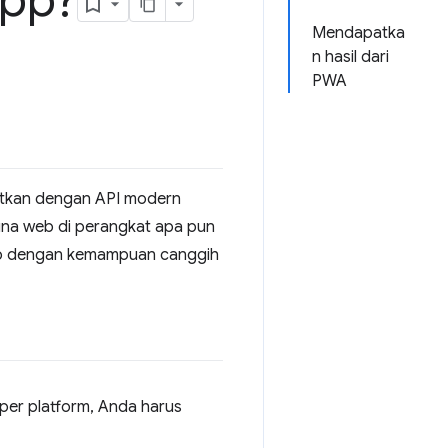
App?
Mendapatka
n hasil dari
PWA
atkan dengan API modern
na web di perangkat apa pun
eb dengan kemampuan canggih
per platform, Anda harus