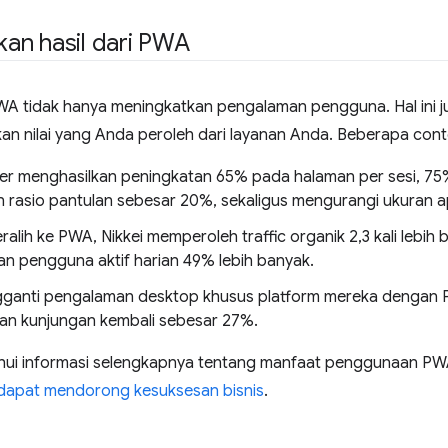
an hasil dari PWA
A tidak hanya meningkatkan pengalaman pengguna. Hal ini j
an nilai yang Anda peroleh dari layanan Anda. Beberapa cont
er menghasilkan peningkatan 65% pada halaman per sesi, 75
 rasio pantulan sebesar 20%, sekaligus mengurangi ukuran apl
ralih ke PWA, Nikkei memperoleh traffic organik 2,3 kali lebih
an pengguna aktif harian 49% lebih banyak.
gganti pengalaman desktop khusus platform mereka dengan
an kunjungan kembali sebesar 27%.
ui informasi selengkapnya tentang manfaat penggunaan PWA, 
dapat mendorong kesuksesan bisnis
.