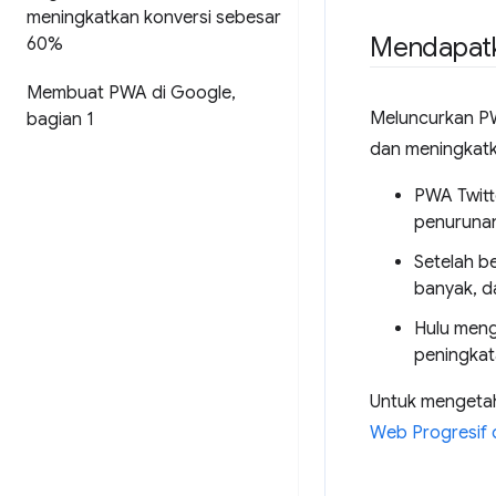
meningkatkan konversi sebesar
Mendapatk
60%
Membuat PWA di Google
,
Meluncurkan PW
bagian 1
dan meningkatk
PWA Twitt
penurunan
Setelah be
banyak, d
Hulu men
peningkat
Untuk mengetah
Web Progresif 