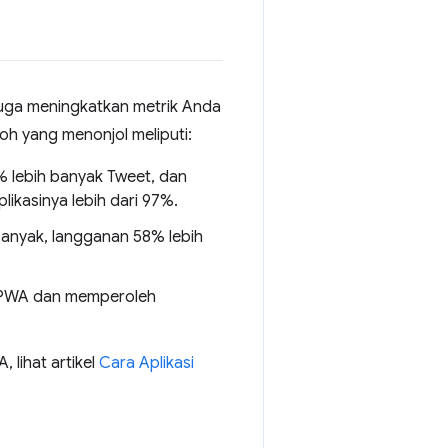
uga meningkatkan metrik Anda
oh yang menonjol meliputi:
% lebih banyak Tweet, dan
ikasinya lebih dari 97%.
 banyak, langganan 58% lebih
 PWA dan memperoleh
lihat artikel
Cara Aplikasi