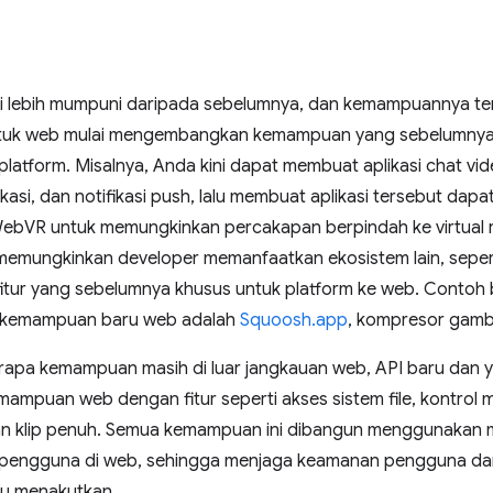
ini lebih mumpuni daripada sebelumnya, dan kemampuannya t
untuk web mulai mengembangkan kemampuan yang sebelumnya 
 platform. Misalnya, Anda kini dapat membuat aplikasi chat v
si, dan notifikasi push, lalu membuat aplikasi tersebut dap
bVR untuk memungkinkan percakapan berpindah ke virtual re
mungkinkan developer memanfaatkan ekosistem lain, seperti
itur yang sebelumnya khusus untuk platform ke web. Contoh
kemampuan baru web adalah
Squoosh.app
, kompresor gamb
apa kemampuan masih di luar jangkauan web, API baru dan y
mpuan web dengan fitur seperti akses sistem file, kontrol m
 klip penuh. Semua kemampuan ini dibangun menggunakan m
 pengguna di web, sehingga menjaga keamanan pengguna d
alu menakutkan.