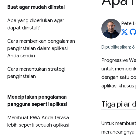
Apa 
Buat agar mudah diinstal
Apa yang diperlukan agar
Pete 
dapat diinstal?
Cara memberikan pengalaman
Dipublikasikan: 6
penginstalan dalam aplikasi
Anda sendiri
Progressive We
untuk memberik
Cara menentukan strategi
penginstalan
dengan satu c
aplikasi khusu
Menciptakan pengalaman
Tiga pilar
pengguna seperti aplikasi
Membuat PWA Anda terasa
Untuk membuat 
lebih seperti sebuah aplikasi
merancangnya a