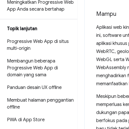
Meningkatkan Progressive Web
App Anda secara bertahap
Mampu
Aplikasi web k
Topik lanjutan
ini, software 
Progressive Web App di situs
aplikasi khusus
multi-origin
WebRTC, geoloka
WebGL serta We
Membangun beberapa
WebAssembly me
Progressive Web App di
domain yang sama
menghadirkan f
memanfaatkan 
Panduan desain UX offline
Meskipun beber
Membuat halaman penggantian
memperluas kema
offline
dukungan papan
PWA di App Store
berfokus pada
baru tidak terl