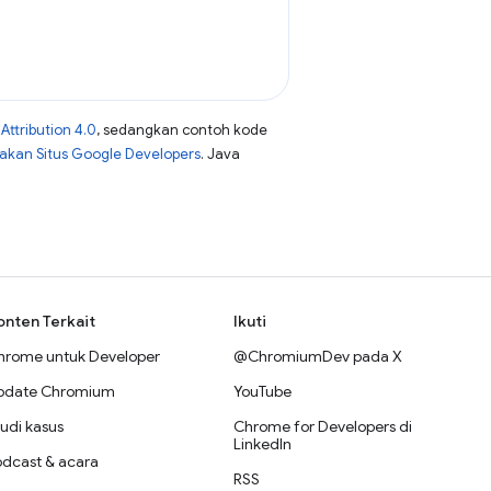
ttribution 4.0
, sedangkan contoh kode
jakan Situs Google Developers
. Java
onten Terkait
Ikuti
hrome untuk Developer
@ChromiumDev pada X
pdate Chromium
YouTube
udi kasus
Chrome for Developers di
LinkedIn
odcast & acara
RSS