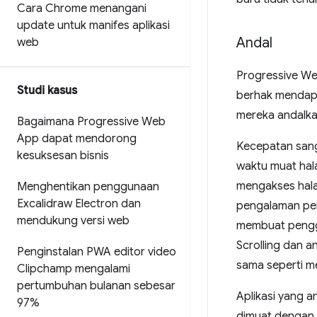
Cara Chrome menangani
update untuk manifes aplikasi
Andal
web
Progressive We
Studi kasus
berhak mendapa
mereka andalka
Bagaimana Progressive Web
App dapat mendorong
Kecepatan san
kesuksesan bisnis
waktu muat hal
mengakses hal
Menghentikan penggunaan
Excalidraw Electron dan
pengalaman pe
mendukung versi web
membuat penggu
Scrolling dan 
Penginstalan PWA editor video
sama seperti m
Clipchamp mengalami
pertumbuhan bulanan sebesar
Aplikasi yang a
97%
dimuat dengan c