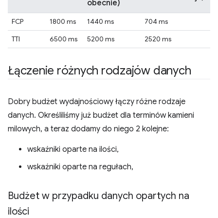
obecnie)
FCP
1800 ms
1440 ms
704 ms
TTI
6500 ms
5200 ms
2520 ms
Łączenie różnych rodzajów danych
Dobry budżet wydajnościowy łączy różne rodzaje
danych. Określiliśmy już budżet dla terminów kamieni
milowych, a teraz dodamy do niego 2 kolejne:
wskaźniki oparte na ilości,
wskaźniki oparte na regułach,
Budżet w przypadku danych opartych na
ilości