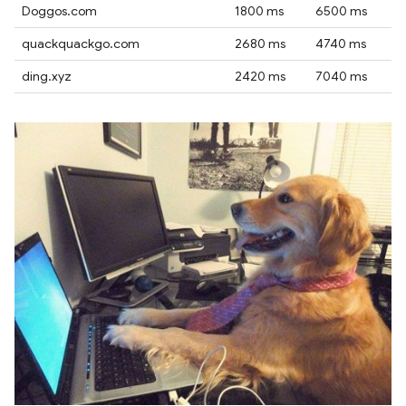
Doggos.com
1800 ms
6500 ms
quackquackgo.com
2680 ms
4740 ms
ding.xyz
2420 ms
7040 ms