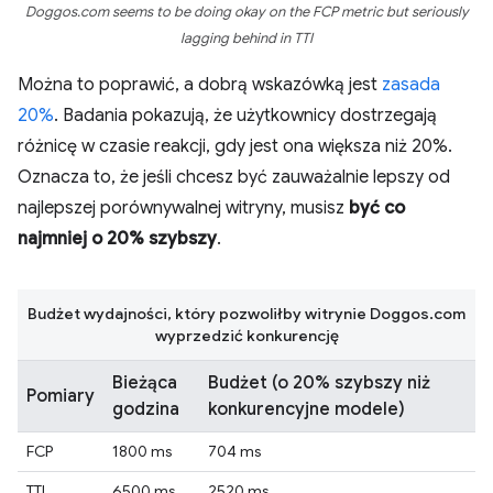
Doggos.com seems to be doing okay on the FCP metric but seriously
lagging behind in TTI
Można to poprawić, a dobrą wskazówką jest
zasada
20%
. Badania pokazują, że użytkownicy dostrzegają
różnicę w czasie reakcji, gdy jest ona większa niż 20%.
Oznacza to, że jeśli chcesz być zauważalnie lepszy od
najlepszej porównywalnej witryny, musisz
być co
najmniej o 20% szybszy
.
Budżet wydajności, który pozwoliłby witrynie Doggos.com
wyprzedzić konkurencję
Bieżąca
Budżet (o 20% szybszy niż
Pomiary
godzina
konkurencyjne modele)
FCP
1800 ms
704 ms
TTI
6500 ms
2520 ms