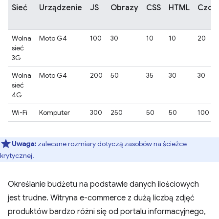
Sieć
Urządzenie
JS
Obrazy
CSS
HTML
Czcio
Wolna
Moto G4
100
30
10
10
20
sieć
3G
Wolna
Moto G4
200
50
35
30
30
sieć
4G
Wi-Fi
Komputer
300
250
50
50
100
Uwaga:
zalecane rozmiary dotyczą zasobów na ścieżce
krytycznej.
Określanie budżetu na podstawie danych ilościowych
jest trudne. Witryna e-commerce z dużą liczbą zdjęć
produktów bardzo różni się od portalu informacyjnego,