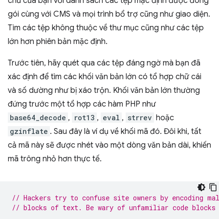
chủ của bạn với danh sách các tệp mặc định được đóng
gói cùng với CMS và mọi trình bổ trợ cũng như giao diện.
Tìm các tệp không thuộc về thư mục cũng như các tệp
lớn hơn phiên bản mặc định.
Trước tiên, hãy quét qua các tệp đáng ngờ mà bạn đã
xác định để tìm các khối văn bản lớn có tổ hợp chữ cái
và số dường như bị xáo trộn. Khối văn bản lớn thường
đứng trước một tổ hợp các hàm PHP như
base64_decode
,
rot13
,
eval
,
strrev
hoặc
gzinflate
. Sau đây là ví dụ về khối mã đó. Đôi khi, tất
cả mã này sẽ được nhét vào một dòng văn bản dài, khiến
mã trông nhỏ hơn thực tế.
// Hackers try to confuse site owners by encoding ma
// blocks of text. Be wary of unfamiliar code blocks