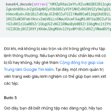
base64_decode
(
strrev
(
"hMXZpRXaslmYhJXZuxWd2BSZ0l2cgk
ZgknbhBSbvJnZgUGdpNHIyV3b5BSZyV3YlNHIvRHI0V2Zy9mZgQ3
hVmcnBydvJGblBiZvBCdpJGIhBCZuFGIl1Wa0BCa0l2dgQXdCBi
lRGI5xWZ0Fmb1RncvZmbVBiLn5WauVGcwFGagM3J0FGa3BCZuFG
1GIvRHIzlGa0BSZrlGbgUGZvNGIlRWaoByb0BSZrlGbgMnclt2Yh
1GIlR2bjBCZlRXYjNXdmJ2bgMXdvl2YpxWYtBiZvBSZjVWawBSY
Đôi khi, mã không bị xáo trộn và chỉ trông giống như tập
lệnh thông thường. Nếu bạn không chắc chắn liệu mã có
bị lỗi hay không, hãy ghé thăm
Cộng đồng trợ giúp của
Trung tâm Google Tìm kiếm
. Tại đây, một nhóm quản trị
viên trang web giàu kinh nghiệm có thể giúp bạn xem xét
các tệp.
Bước 5
Giờ đây, bạn đã biết những tệp nào đáng ngờ, hãy tạo