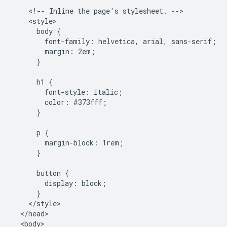
    <!-- Inline the page's stylesheet. -->

    <style>

      body {

        font-family: helvetica, arial, sans-serif;

        margin: 2em;

      }

      h1 {

        font-style: italic;

        color: #373fff;

      }

      p {

        margin-block: 1rem;

      }

      button {

        display: block;

      }

    </style>

  </head>

  <body>
