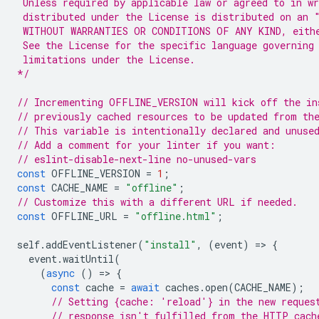
 Unless required by applicable law or agreed to in wr
 distributed under the License is distributed on an 
 WITHOUT WARRANTIES OR CONDITIONS OF ANY KIND, eith
 See the License for the specific language governing
 limitations under the License.
*/
// Incrementing OFFLINE_VERSION will kick off the in
// previously cached resources to be updated from th
// This variable is intentionally declared and unuse
// Add a comment for your linter if you want:
// eslint-disable-next-line no-unused-vars
const
OFFLINE_VERSION
=
1
;
const
CACHE_NAME
=
"offline"
;
// Customize this with a different URL if needed.
const
OFFLINE_URL
=
"offline.html"
;
self
.
addEventListener
(
"install"
,
(
event
)
=
>
{
event
.
waitUntil
(
(
async
()
=
>
{
const
cache
=
await
caches
.
open
(
CACHE_NAME
);
// Setting {cache: 'reload'} in the new reques
// response isn't fulfilled from the HTTP cach