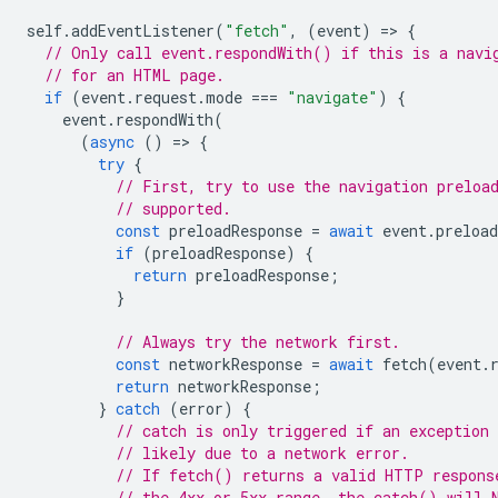
self
.
addEventListener
(
"fetch"
,
(
event
)
=
>
{
// Only call event.respondWith() if this is a navi
// for an HTML page.
if
(
event
.
request
.
mode
===
"navigate"
)
{
event
.
respondWith
(
(
async
()
=
>
{
try
{
// First, try to use the navigation preloa
// supported.
const
preloadResponse
=
await
event
.
preload
if
(
preloadResponse
)
{
return
preloadResponse
;
}
// Always try the network first.
const
networkResponse
=
await
fetch
(
event
.
return
networkResponse
;
}
catch
(
error
)
{
// catch is only triggered if an exception 
// likely due to a network error.
// If fetch() returns a valid HTTP respons
// the 4xx or 5xx range, the catch() will 