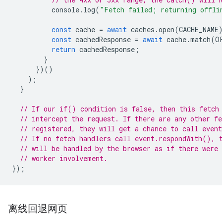
console
.
log
(
"Fetch failed; returning offli
const
cache
=
await
caches
.
open
(
CACHE_NAME
const
cachedResponse
=
await
cache
.
match
(
O
return
cachedResponse
;
}
})()
);
}
// If our if() condition is false, then this fetch
// intercept the request. If there are any other fe
// registered, they will get a chance to call even
// If no fetch handlers call event.respondWith(), 
// will be handled by the browser as if there were 
// worker involvement.
});
离线回退网页