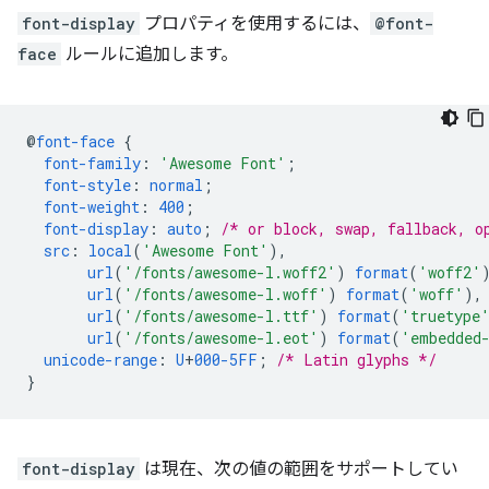
font-display
プロパティを使用するには、
@font-
face
ルールに追加します。
@
font-face
{
font-family
:
'Awesome Font'
;
font-style
:
normal
;
font-weight
:
400
;
font-display
:
auto
;
/* or block, swap, fallback, o
src
:
local
(
'Awesome Font'
),
url
(
'/fonts/awesome-l.woff2'
)
format
(
'woff2'
url
(
'/fonts/awesome-l.woff'
)
format
(
'woff'
),
url
(
'/fonts/awesome-l.ttf'
)
format
(
'truetype
url
(
'/fonts/awesome-l.eot'
)
format
(
'embedded
unicode-range
:
U
+
000-5FF
;
/* Latin glyphs */
}
font-display
は現在、次の値の範囲をサポートしてい