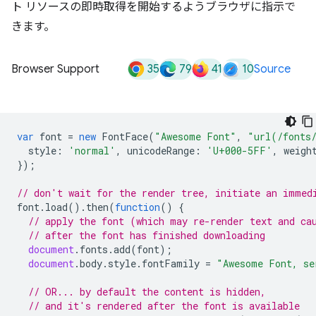
ト リソースの即時取得を開始するようブラウザに指示で
きます。
35
79
41
10
Browser Support
Source
var
font
=
new
FontFace
(
"Awesome Font"
,
"url(/fonts
style
:
'normal'
,
unicodeRange
:
'U+000-5FF'
,
weigh
});
// don't wait for the render tree, initiate an immed
font
.
load
().
then
(
function
()
{
// apply the font (which may re-render text and ca
// after the font has finished downloading
document
.
fonts
.
add
(
font
);
document
.
body
.
style
.
fontFamily
=
"Awesome Font, se
// OR... by default the content is hidden,
// and it's rendered after the font is available