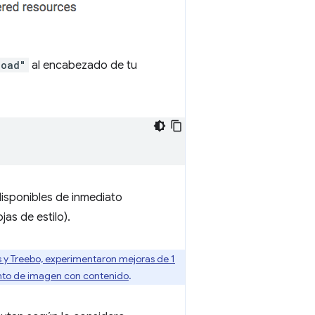
load"
al encabezado de tu
isponibles de inmediato
as de estilo).
s y Treebo, experimentaron mejoras de 1
nto de imagen con contenido
.