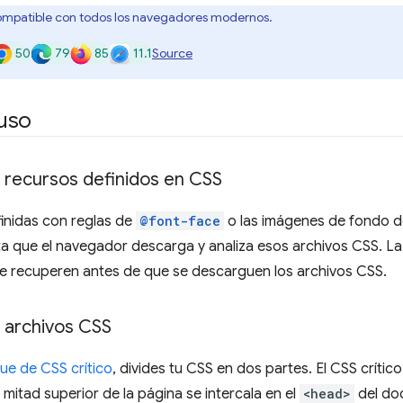
ompatible con todos los navegadores modernos.
50
79
85
11.1
Source
uso
 recursos definidos en CSS
inidas con reglas de
@font-face
o las imágenes de fondo d
a que el navegador descarga y analiza esos archivos CSS. L
se recuperen antes de que se descarguen los archivos CSS.
 archivos CSS
ue de CSS crítico
, divides tu CSS en dos partes. El CSS crític
 mitad superior de la página se intercala en el
<head>
del doc