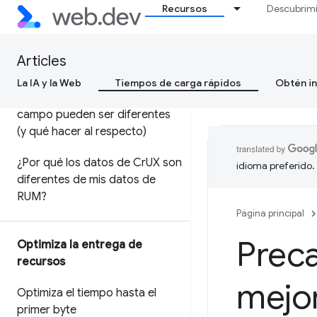
campo
Recursos
Descubrim
Uso del informe de UX de
Chrome para analizar el
Articles
rendimiento en el campo
La IA y la Web
Tiempos de carga rápidos
Obtén in
Por qué los datos de lab y de
campo pueden ser diferentes
(y qué hacer al respecto)
¿Por qué los datos de Cr
UX son
idioma preferido.
diferentes de mis datos de
RUM?
Página principal
Preca
Optimiza la entrega de
recursos
mejor
Optimiza el tiempo hasta el
primer byte