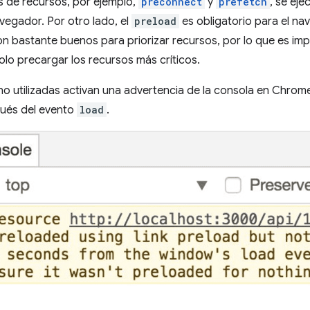
s de recursos, por ejemplo,
preconnect
y
prefetch
, se ej
egador. Por otro lado, el
preload
es obligatorio para el n
n bastante buenos para priorizar recursos, por lo que es im
lo precargar los recursos más críticos.
no utilizadas activan una advertencia de la consola en Chro
ués del evento
load
.