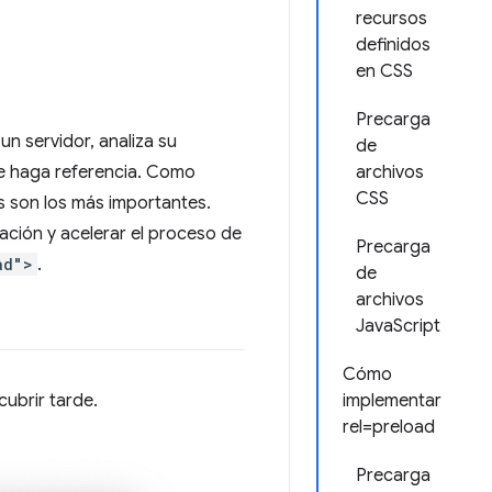
recursos
definidos
en CSS
Precarga
n servidor, analiza su
de
se haga referencia. Como
archivos
CSS
s son los más importantes.
pación y acelerar el proceso de
Precarga
ad">
.
de
archivos
JavaScript
Cómo
ubrir tarde.
implementar
rel=preload
Precarga