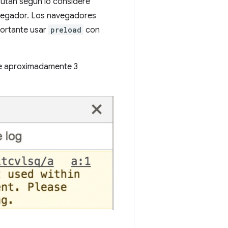
ecutan según lo considere
avegador. Los navegadores
portante usar
preload
con
me aproximadamente 3