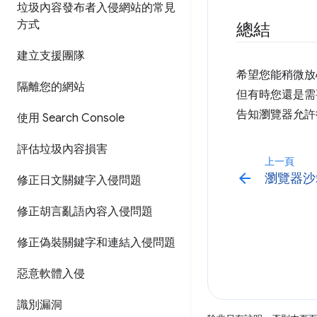
垃圾內容發布者入侵網站的常見
方式
總結
建立支援團隊
希望您能稍微放
隔離您的網站
但有時您還是需
告知瀏覽器允許
使用 Search Console
評估垃圾內容損害
上一頁
arrow_back
瀏覽器沙
修正日文關鍵字入侵問題
修正胡言亂語內容入侵問題
修正偽裝關鍵字和連結入侵問題
惡意軟體入侵
識別漏洞