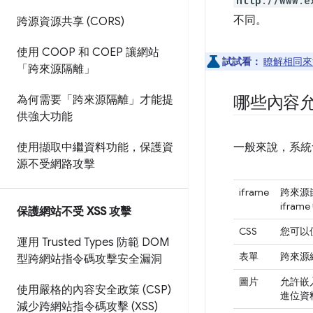
http
://www.e
不同。
跨源資源共享 (CORS)
使用 COOP 和 COEP 讓網站
試試看：
瞭解相同來
「跨來源隔離」
哪些內容
為何需要「跨來源隔離」才能提
供強大功能
使用擷取中繼資料功能，保護資
一般來說，系統
源不受網路攻擊
iframe
跨來源
ifram
保護網站不受 XSS 攻擊
CSS
您可以使
運用 Trusted Types 防範 DOM
表單
跨來源
型跨網站指令碼攻擊安全漏洞
圖片
允許嵌
使用嚴格的內容安全政策 (CSP)
進位資
減少跨網站指令碼攻擊 (XSS)