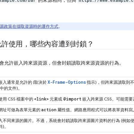
xample.com/bar
的來源相同，但與
https
://www.example.c
源政策在擷取資源時的運作方式
。
允許使用，哪些內容遭到封鎖？
會允許嵌入跨來源資源，但會封鎖讀取跨來源資源的行為。
X-Frame-Options
嵌入通常是允許的 (取決於
指示)，但跨來源讀取則不允許 
e 中的文件)。
<link>
@import
用 CSS 檔案中的
元素或
嵌入跨來源 CSS。可能需
action
網址可做為表單元素的
屬性值。網路應用程式可以將表單資料寫
入不同來源的圖片。不過，系統會封鎖讀取跨來源圖片資料的行為 (例如使用 Ja
料)。