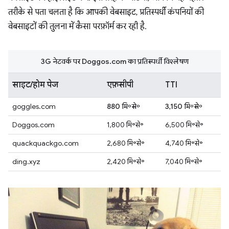
तरीके से पता चलता है कि आपकी वेबसाइट, प्रतिस्पर्धी कंपनियों की
वेबसाइटों की तुलना में कैसा परफ़ॉर्म कर रही है.
3G नेटवर्क पर Doggos.com का प्रतिस्पर्धी विश्लेषण
साइट/होम पेज
एफ़सीपी
TTI
goggles.com
880 मि॰से॰
3,150 मि॰से॰
Doggos.com
1,800 मि॰से॰
6,500 मि॰से॰
quackquackgo.com
2,680 मि॰से॰
4,740 मि॰से॰
ding.xyz
2,420 मि॰से॰
7,040 मि॰से॰