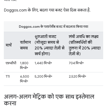
Doggos.com के लिए, बदला गया बजट ऐसा दिख सकता है.
Doggos.com के परफ़ॉर्मेंस बजट में बदलाव किया गया
शुरुआती बजट
लंबी अवधि का लक्ष्य
वर्तमान
(मौजूदा समय से
(प्रतिस्पर्धियों की
मापें
समय
20% ज़्यादा तेज़ी से
तुलना में 20% ज़्यादा
खर्च होगा)
तेज़ी से)
एफ़सीपी
1,800
1,440 मि॰से॰
704 मि॰से॰
मि॰से॰
TTI
6,500
5,200 मि॰से॰
2,520 मि॰से॰
मि॰से॰
अलग-अलग मेट्रिक को एक साथ इस्तेमाल
करना