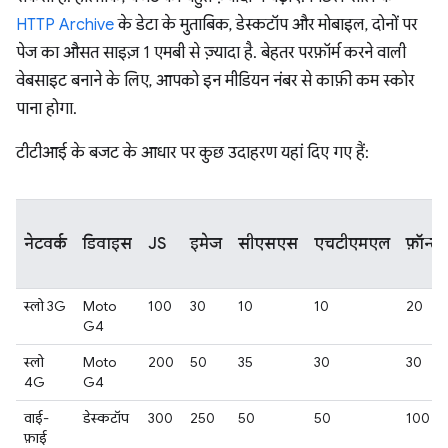
HTTP Archive
के डेटा के मुताबिक, डेस्कटॉप और मोबाइल, दोनों पर
पेज का औसत साइज़ 1 एमबी से ज़्यादा है. बेहतर परफ़ॉर्म करने वाली
वेबसाइट बनाने के लिए, आपको इन मीडियन नंबर से काफ़ी कम स्कोर
पाना होगा.
टीटीआई के बजट के आधार पर कुछ उदाहरण यहां दिए गए हैं:
नेटवर्क
डिवाइस
JS
इमेज
सीएसएस
एचटीएमएल
फ़ॉन्ट
स्लो 3G
Moto
100
30
10
10
20
G4
स्लो
Moto
200
50
35
30
30
4G
G4
वाई-
डेस्कटॉप
300
250
50
50
100
फ़ाई