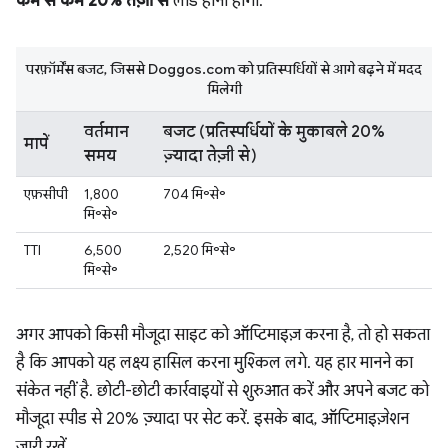
कम से कम 20% तेज़ी से
लोड होना होगा.
परफ़ॉर्मेंस बजट, जिससे Doggos.com को प्रतिस्पर्धियों से आगे बढ़ने में मदद
मिलेगी
वर्तमान
बजट (प्रतिस्पर्धियों के मुकाबले 20%
मापें
समय
ज़्यादा तेज़ी से)
एफ़सीपी
1,800
704 मि॰से॰
मि॰से॰
TTI
6,500
2,520 मि॰से॰
मि॰से॰
अगर आपको किसी मौजूदा साइट को ऑप्टिमाइज़ करना है, तो हो सकता
है कि आपको यह लक्ष्य हासिल करना मुश्किल लगे. यह हार मानने का
संकेत नहीं है. छोटी-छोटी कार्रवाइयों से शुरुआत करें और अपने बजट को
मौजूदा स्पीड से 20% ज़्यादा पर सेट करें. इसके बाद, ऑप्टिमाइज़ेशन
जारी रखें.