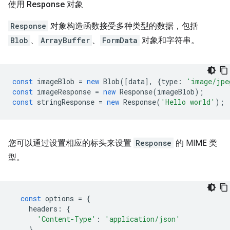
使用 Response 对象
Response
对象构造函数接受多种类型的数据，包括
Blob
、
ArrayBuffer
、
FormData
对象和字符串。
const
imageBlob
=
new
Blob
([
data
],
{
type
:
'image/jpe
const
imageResponse
=
new
Response
(
imageBlob
);
const
stringResponse
=
new
Response
(
'Hello world'
);
您可以通过设置相应的标头来设置
Response
的 MIME 类
型。
const
options
=
{
headers
:
{
'Content-Type'
:
'application/json'
}