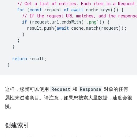
// Get a list of entries. Each item is a Request
for
(
const
request
of
await
cache
.
keys
())
{
// If the request URL matches, add the respons
if
(
request
.
url
.
endsWith
(
'.png'
))
{
result
.
push
(
await
cache
.
match
(
request
));
}
}
}
return
result
;
}
这样，您就可以使用
Request
和
Response
对象的任何
属性来过滤条目。请注意，如果您搜索大量数据，速度会很
慢。
创建索引