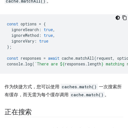
cache.matchAll()
。
const
options
=
{
ignoreSearch
:
true
,
ignoreMethod
:
true
,
ignoreVary
:
true
};
const
responses
=
await
cache
.
matchAll
(
request
,
opti
console
.
log
(
`There are 
${
responses
.
length
}
 matching 
作为快捷方式，您可以使用
caches.match()
一次搜索所
有缓存，而无需为每个缓存调用
cache.match()
。
正在搜索