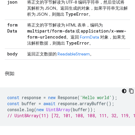
json
将正文的字节解读为 UTF-8 编码字符串，然后尝试将
其解析为 JSON。返回生成的对象，如果字符串无法解
Type
Error
析为 JSON，则抛出
。
form
将正文的字节解读为 HTML 表单，编码为
Data
multipart
/
form-data
application
/
x-www-
或
form-urlencoded
。返回
FormData
对象，如果无
Type
Error
法解析数据，则抛出
。
body
返回正文数据的
ReadableStream
。
例如
const
response
=
new
Response
(
'Hello world'
);
const
buffer
=
await
response
.
arrayBuffer
();
console
.
log
(
new
Uint8Array
(
buffer
));
// Uint8Array(11) [72, 101, 108, 108, 111, 32, 119, 