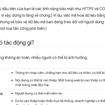
 đầu tiên của bạn là các tính năng bảo mật như HTTPS và COR
u, vì vậy, đừng lo lắng về chúng.) Ví dụ: việc mã hoá dữ liệu 
nhưng sẽ bảo vệ dữ liệu mà bạn đang trao đổi với người dùng
một loại tấn công phổ biến.)
ó tác động gì?
ng không an toàn, nhiều người có thể bị ảnh hưởng.
i
Thông tin nhạy cảm, chẳng hạn như dữ liệu cá nhân, có thể bị 
Nội dung có thể bị can thiệp. Một trang web bị can thiệp c
một trang web độc hại.
ng
Người dùng có thể mất niềm tin.
Do bị can thiệp hoặc thiếu hụt hệ thống, doanh nghiệp có thể