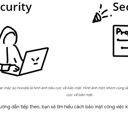
r mặc áo hoodie là hình ảnh tiêu cực về bảo mật. Hình ảnh một nhóm cùng làm
cực về bảo mật.
ướng dẫn tiếp theo, bạn sẽ tìm hiểu cách bảo mật công việc 