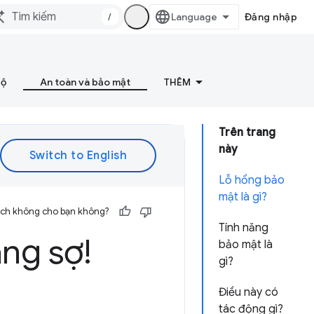
/
Đăng nhập
bộ
An toàn và bảo mật
THÊM
Trên trang
này
Lỗ hổng bảo
mật là gì?
 ích không cho bạn không?
Tính năng
ng sợ!
bảo mật là
gì?
Điều này có
tác động gì?