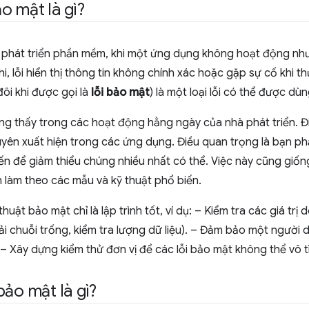
o mật là gì?
h phát triển phần mềm, khi một ứng dụng không hoạt động nh
i khi, lỗi hiển thị thông tin không chính xác hoặc gặp sự cố khi 
đôi khi được gọi là
lỗi bảo mật
) là một loại lỗi có thể được dùn
ờng thấy trong các hoạt động hằng ngày của nhà phát triển. Đ
yên xuất hiện trong các ứng dụng. Điều quan trọng là bạn ph
n để giảm thiểu chúng nhiều nhất có thể. Việc này cũng giống
 làm theo các mẫu và kỹ thuật phổ biến.
huật bảo mật chỉ là lập trình tốt, ví dụ: – Kiểm tra các giá tr
i chuỗi trống, kiểm tra lượng dữ liệu). – Đảm bảo một người
. – Xây dựng kiểm thử đơn vị để các lỗi bảo mật không thể vô t
bảo mật là gì?