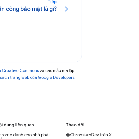
Tiếp
arrow_forward
ấn công bảo mật là gì?
của Creative Commons
và các mẫu mã lập
sách trang web của Google Developers
.
ội dung liên quan
Theo dõi
hrome dành cho nhà phát
@ChromiumDev trên X