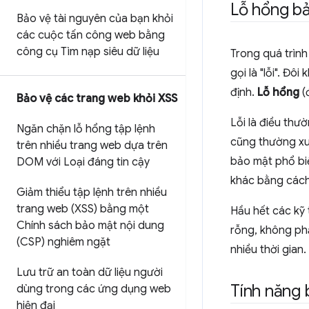
Lỗ hổng bả
Bảo vệ tài nguyên của bạn khỏi
các cuộc tấn công web bằng
công cụ Tìm nạp siêu dữ liệu
Trong quá trìn
gọi là "lỗi". Đô
định.
Lỗ hổng
(
Bảo vệ các trang web khỏi XSS
Lỗi là điều thư
Ngăn chặn lỗ hổng tập lệnh
cũng thường xu
trên nhiều trang web dựa trên
bảo mật phổ biế
DOM với Loại đáng tin cậy
khác bằng cách
Giảm thiểu tập lệnh trên nhiều
trang web (XSS) bằng một
Hầu hết các kỹ t
Chính sách bảo mật nội dung
rỗng, không phả
(CSP) nghiêm ngặt
nhiều thời gian
Lưu trữ an toàn dữ liệu người
Tính năng 
dùng trong các ứng dụng web
hiện đại