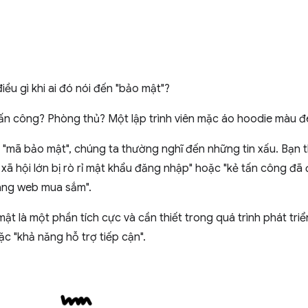
iều gì khi ai đó nói đến "bảo mật"?
tấn công? Phòng thủ? Một lập trình viên mặc áo hoodie màu đ
 "mã bảo mật", chúng ta thường nghĩ đến những tin xấu. Bạn 
ã hội lớn bị rò rỉ mật khẩu đăng nhập" hoặc "kẻ tấn công đã 
ang web mua sắm".
mật là một phần tích cực và cần thiết trong quá trình phát tri
c "khả năng hỗ trợ tiếp cận".