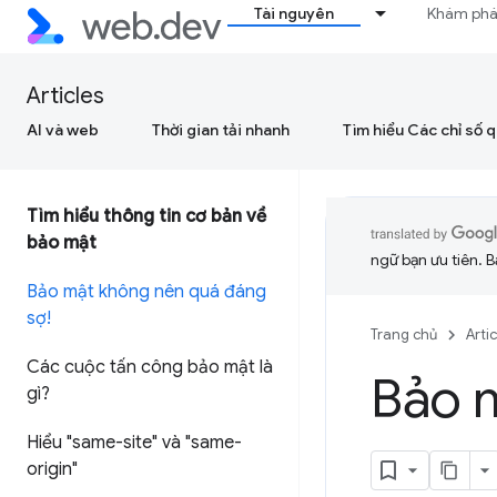
Tài nguyên
Khám ph
Articles
AI và web
Thời gian tải nhanh
Tìm hiểu Các chỉ số 
Tìm hiểu thông tin cơ bản về
bảo mật
ngữ bạn ưu tiên. B
Bảo mật không nên quá đáng
sợ!
Trang chủ
Arti
Các cuộc tấn công bảo mật là
Bảo 
gì?
Hiểu "same-site" và "same-
origin"