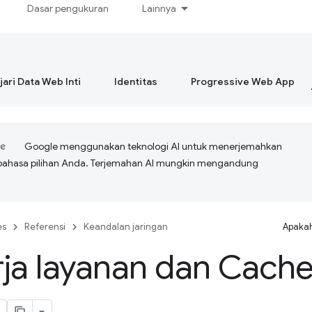
Dasar pengukuran
Lainnya
ari Data Web Inti
Identitas
Progressive Web App
Google menggunakan teknologi AI untuk menerjemahkan
bahasa pilihan Anda. Terjemahan AI mungkin mengandung
es
Referensi
Keandalan jaringan
Apakah
ja layanan dan Cach