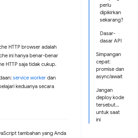
perlu
dipikirkan
sekarang?
Dasar-
dasar API
ache HTTP browser adalah
Simpangan
ache ini hanya benar-benar
cepat:
he HTTP saja tidak cukup.
promise dan
async/await
adaan:
service worker
dan
elajari keduanya secara
Jangan
deploy kode
tersebut…
untuk saat
ini
JavaScript tambahan yang Anda