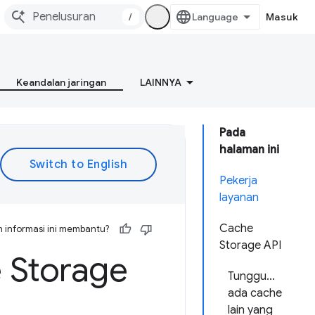
/
Masuk
Keandalan jaringan
LAINNYA
Pada
halaman ini
Pekerja
layanan
Cache
 informasi ini membantu?
Storage API
e Storage
Tunggu…
ada cache
lain yang