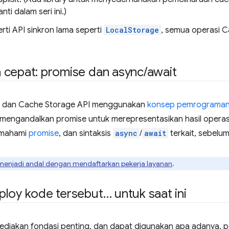
nti dalam seri ini.)
rti API sinkron lama seperti
LocalStorage
, semua operasi C
 cepat: promise dan async
/
await
an dan Cache Storage API menggunakan
konsep pemrograman
mengandalkan promise untuk merepresentasikan hasil operas
emahami
promise
, dan sintaksis
async
/
await
terkait, sebelu
i menjadi andal dengan mendaftarkan pekerja layanan
.
loy kode tersebut… untuk saat ini
diakan fondasi penting, dan dapat digunakan apa adanya, p