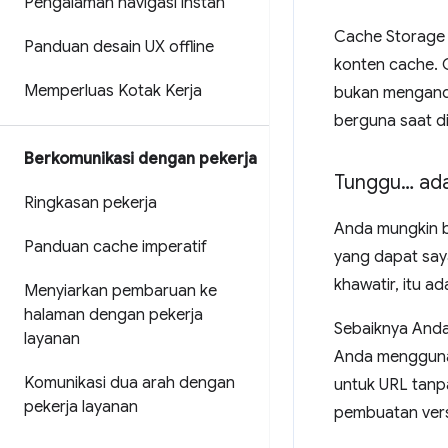
Pengalaman navigasi instan
Cache Storage 
Panduan desain UX offline
konten cache. 
Memperluas Kotak Kerja
bukan mengand
berguna saat di
Berkomunikasi dengan pekerja
Tunggu… ada 
Ringkasan pekerja
Anda mungkin b
Panduan cache imperatif
yang dapat say
khawatir, itu ad
Menyiarkan pembaruan ke
halaman dengan pekerja
Sebaiknya Anda
layanan
Anda mengguna
Komunikasi dua arah dengan
untuk URL tanp
pekerja layanan
pembuatan versi