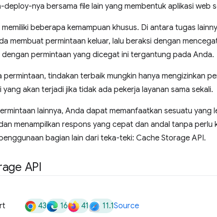
-deploy-nya bersama file lain yang membentuk aplikasi web 
n memiliki beberapa kemampuan khusus. Di antara tugas lain
nda membuat permintaan keluar, lalu beraksi dengan mencegat
n dengan permintaan yang dicegat ini tergantung pada Anda.
 permintaan, tindakan terbaik mungkin hanya mengizinkan pe
i yang akan terjadi jika tidak ada pekerja layanan sama sekali.
ermintaan lainnya, Anda dapat memanfaatkan sesuatu yang le
dan menampilkan respons yang cepat dan andal tanpa perlu k
penggunaan bagian lain dari teka-teki: Cache Storage API.
rage API
43
16
41
11.1
rt
Source