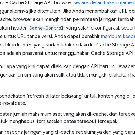
ache Cache Storage API, browser
secara default akan memeri
gunakannya jika ditemukan. Jika Anda menambahkan URL ber
he, browser akan menghindari permintaan jaringan tambahan. 
akan header
Cache-Control
yang salah dikonfigurasi, seper
a untuk URL tanpa versi, Anda dapat berakhir
membuat keadaa
hkan konten yang sudah tidak berlaku ke Cache Storage AP
a adalah prasyarat untuk menggunakan Cache Storage API se
i apa yang kini dapat dilakukan dengan API baru ini, jawaba
unaan umum yang akan sulit atau tidak mungkin dilakukan 
endekatan "refresh di latar belakang" untuk konten yang di-
e-revalidate.
batas jumlah maksimum aset yang akan di-cache, dan terapka
tuk menghapus item setelah batas tersebut tercapai.
n respons jaringan yang di-cache sebelumnya dan yang baru