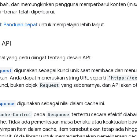
bah, dan memungkinkan pengguna memperbarui konten (misa
r-benar telah diperbarui.
: Panduan cepat
untuk mempelajari lebih lanjut.
 API
l yang perlu diingat tentang desain API:
quest
digunakan sebagai kunci unik saat membaca dan menulis
n, Anda dapat meneruskan string URL seperti
'https://e
unci, bukan objek
Request
yang sebenarnya, dan API akan o
sponse
digunakan sebagai nilai dalam cache ini.
ache-Control
pada
Response
tertentu secara efektif diab
he. Tidak ada pemeriksaan masa berlaku atau keaktualan baw
impan item dalam cache, item tersebut akan tetap ada hi
splisit. (Ada library untuk menyederhanakan pemeliharaan cac