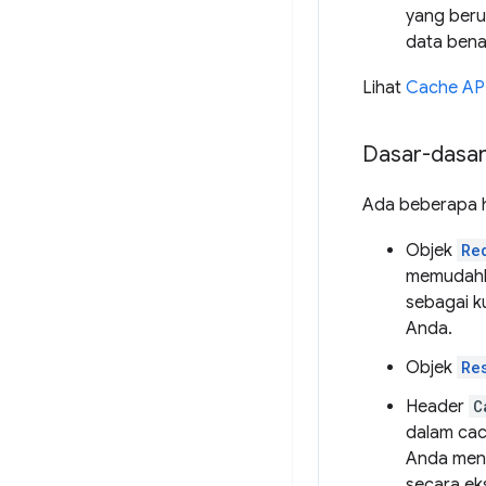
yang beru
data bena
Lihat
Cache API
Dasar-dasar
Ada beberapa ha
Objek
Re
memudahka
sebagai k
Anda.
Objek
Re
Header
C
dalam cac
Anda meny
secara ek