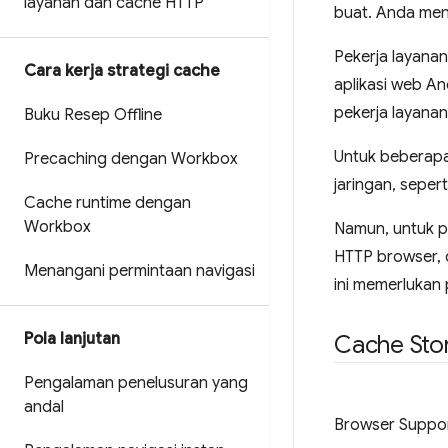
layanan dan cache HTTP
buat. Anda men
Pekerja layana
Cara kerja strategi cache
aplikasi web A
pekerja layana
Buku Resep Offline
Untuk beberapa
Precaching dengan Workbox
jaringan, sepert
Cache runtime dengan
Workbox
Namun, untuk p
HTTP browser, 
Menangani permintaan navigasi
ini memerlukan 
Pola lanjutan
Cache Sto
Pengalaman penelusuran yang
andal
Browser Suppo