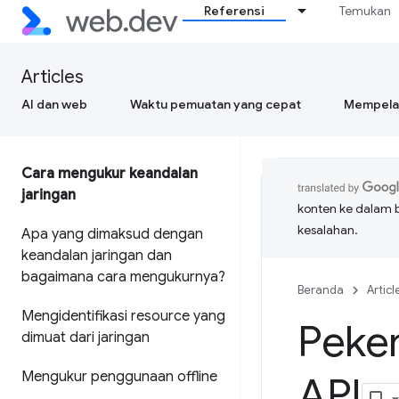
Referensi
Temukan
Articles
AI dan web
Waktu pemuatan yang cepat
Mempelaj
Cara mengukur keandalan
jaringan
konten ke dalam 
kesalahan.
Apa yang dimaksud dengan
keandalan jaringan dan
bagaimana cara mengukurnya?
Beranda
Articl
Mengidentifikasi resource yang
Peker
dimuat dari jaringan
Mengukur penggunaan offline
API