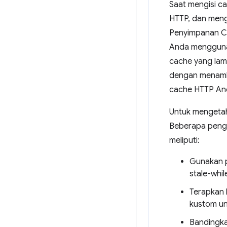
Saat mengisi c
HTTP, dan meng
Penyimpanan Cac
Anda menggun
cache yang lam
dengan menamba
cache HTTP And
Untuk mengetahu
Beberapa pengg
meliputi:
Gunakan p
stale-whil
Terapkan 
kustom un
Bandingka