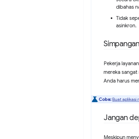
dibahas na
Tidak sepe
asinkron.
Simpangan
Pekerja layan
mereka sangat 
Anda harus m
Coba:
Buat aplikas
Jangan dep
Meskipun menye