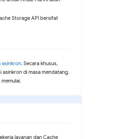
ache Storage API bersifat
 asinkron
. Secara khusus,
i asinkron di masa mendatang.
m memulai.
ekerja layanan dan Cache