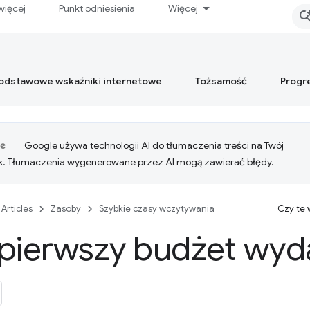
więcej
Punkt odniesienia
Więcej
podstawowe wskaźniki internetowe
Tożsamość
Progr
Google używa technologii AI do tłumaczenia treści na Twój
k. Tłumaczenia wygenerowane przez AI mogą zawierać błędy.
Articles
Zasoby
Szybkie czasy wczytywania
Czy te
pierwszy budżet wyd