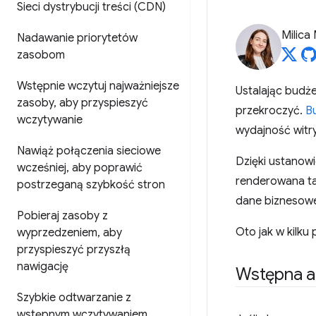
Sieci dystrybucji treści (CDN)
Milica 
Nadawanie priorytetów
zasobom
Wstępnie wczytuj najważniejsze
Ustalając budże
zasoby
,
aby przyspieszyć
przekroczyć.
B
wczytywanie
wydajność witr
Nawiąż połączenia sieciowe
Dzięki ustanow
wcześniej
,
aby poprawić
renderowana ta
postrzeganą szybkość stron
dane biznesow
Pobieraj zasoby z
Oto jak w kilku
wyprzedzeniem
,
aby
przyspieszyć przyszłą
nawigację
Wstępna a
Szybkie odtwarzanie z
wstępnym wczytywaniem