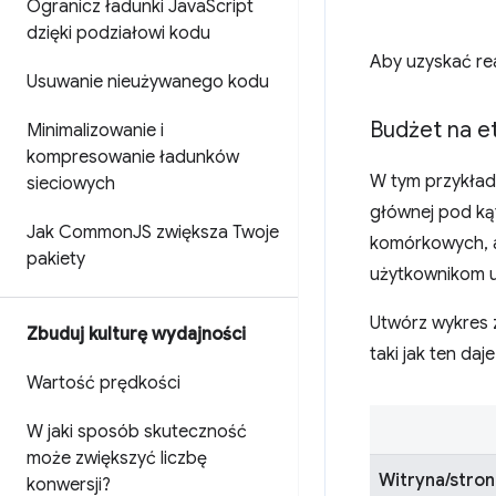
Ogranicz ładunki Java
Script
dzięki podziałowi kodu
Aby uzyskać rea
Usuwanie nieużywanego kodu
Budżet na e
Minimalizowanie i
kompresowanie ładunków
W tym przykładz
sieciowych
głównej pod k
Jak Common
JS zwiększa Twoje
komórkowych, a
pakiety
użytkownikom u
Utwórz wykres z
Zbuduj kulturę wydajności
taki jak ten daj
Wartość prędkości
W jaki sposób skuteczność
może zwiększyć liczbę
Witryna/stro
konwersji?