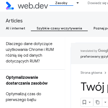
Zasoby
Dowiedz się 
terenie
Dlaczego dane laboratoryjne i
Articles
polowe mogą się różnić (oraz
co należy zrobić w związku z
AI i internet
Szybkie czasy wczytywania
Poznaj 
tym)
Dlaczego dane dotyczące
użytkowania Chrome i RUM
różnią się od danych
preferowany języ
dotyczących RUM?
Strona główna
Optymalizowanie
Twój 
dostarczania zasobów
Optymalizuj czas do
pierwszego bajtu