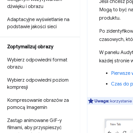
Jeśli chcesz po
dźwięku i obrazu
Mogą to być na
produktu.
Adaptacyjne wyświetlanie na
podstawie jakości sieci
Po zidentyfiko
czasowych, któr
Zoptymalizuj obrazy
W panelu Audyt
Wybierz odpowiedni format
każdej stronie
obrazu
Pierwsze 
Wybierz odpowiedni poziom
Czas do pe
kompresji
Kompresowanie obrazów za
Uwaga:
korzystanie
pomocą Imagemin
Zastąp animowane GIF-y
filmami
,
aby przyspieszyć