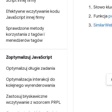
Script innej firmy
Słowo klu
Efektywne wczytywanie kodu
Funkcja
p
Java
Script innej firmy
SimilarWe
Sprawdzone metody
korzystania z tagów i
menedżerów tagów
Zoptymalizuj Java
Script
Optymalizuj długie zadania
Optymalizacja interakcji do
kolejnego wyrenderowania
Zastosuj błyskawiczne
wczytywanie z wzorcem PRPL