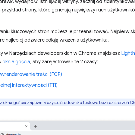
prawić wydajność istniejącej witryny, zacznij od zidentyfikowa
 przykład strony, które generują największy ruch użytkownik
waniu kluczowych stron możesz je przeanalizować. Najpierw s
e najlepiej odzwierciedlają wrażenia użytkownika.
y w Narzędziach deweloperskich w Chrome znajdziesz
Light
 w
oknie gościa
, aby zarejestrować te 2 czasy:
wyrenderowanie treści (FCP)
łnej interaktywności (TTI)
 z okna gościa zapewnia czyste środowisko testowe bez rozszerzeń C