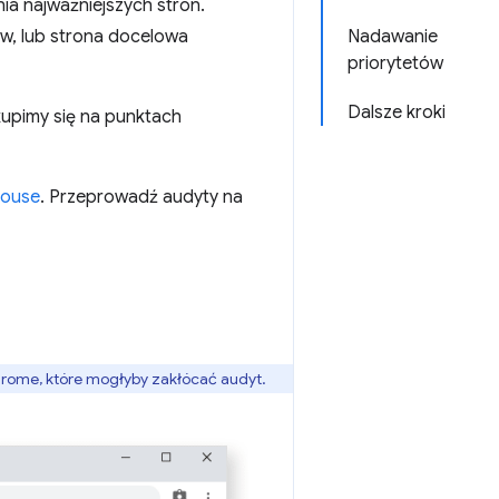
nia najważniejszych stron.
ów, lub strona docelowa
Nadawanie
priorytetów
Dalsze kroki
kupimy się na punktach
house
. Przeprowadź audyty na
hrome, które mogłyby zakłócać audyt.