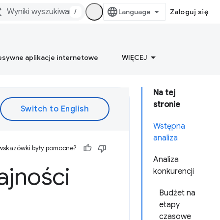
/
Zaloguj się
esywne aplikacje internetowe
WIĘCEJ
Na tej
stronie
Wstępna
analiza
 wskazówki były pomocne?
Analiza
ajności
konkurencji
Budżet na
etapy
czasowe