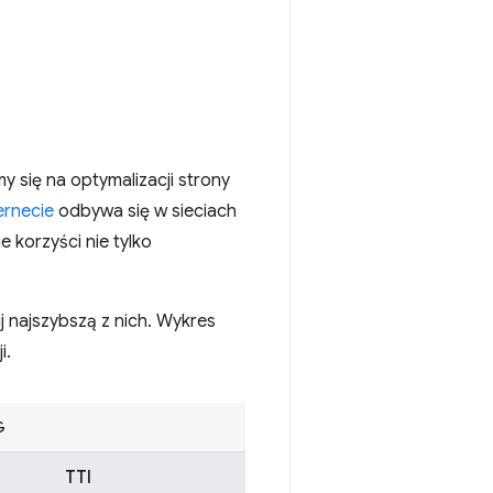
 się na optymalizacji strony
ernecie
odbywa się w sieciach
korzyści nie tylko
j najszybszą z nich. Wykres
i.
G
TTI