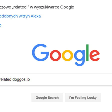
czowe „related:” w wyszukiwarce Google
odobnych witryn Alexa
b