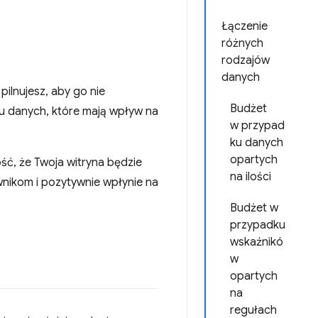
Łączenie
różnych
rodzajów
danych
pilnujesz, aby go nie
Budżet
u danych, które mają wpływ na
w przypad
ku danych
opartych
ć, że Twoja witryna będzie
na ilości
wnikom i pozytywnie wpłynie na
Budżet w
przypadku
wskaźnikó
w
opartych
na
regułach