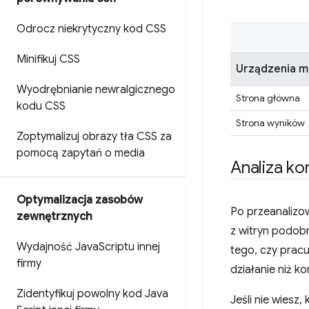
Odrocz niekrytyczny kod CSS
Minifikuj CSS
Urządzenia m
Wyodrębnianie newralgicznego
Strona główna
kodu CSS
Strona wyników
Zoptymalizuj obrazy tła CSS za
pomocą zapytań o media
Analiza ko
Optymalizacja zasobów
Po przeanalizow
zewnętrznych
z witryn podob
Wydajność Java
Scriptu innej
tego, czy pracu
firmy
działanie niż k
Zidentyfikuj powolny kod Java
Jeśli nie wiesz,