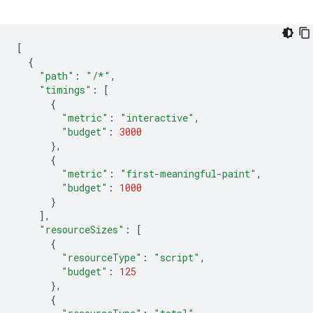
[
{
"path"
:
"/*"
,
"timings"
:
[
{
"metric"
:
"interactive"
,
"budget"
:
3000
},
{
"metric"
:
"first-meaningful-paint"
,
"budget"
:
1000
}
],
"resourceSizes"
:
[
{
"resourceType"
:
"script"
,
"budget"
:
125
},
{