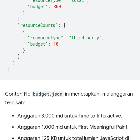
"resourceType"
:
"total"
,
"budget"
:
300
}
],
"resourceCounts"
:
[
{
"resourceType"
:
"third-party"
,
"budget"
:
10
}
]
}
]
Contoh file
budget.json
ini menetapkan lima anggaran
terpisah:
Anggaran 3.000 md untuk Time to Interactive.
Anggaran 1.000 md untuk First Meaningful Paint
Anggaran 125 KB untuk total jumlah JavaScript di