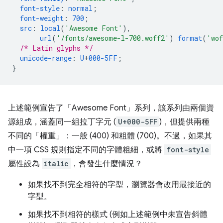
font-style
:
normal
;
font-weight
:
700
;
src
:
local
(
'Awesome Font'
),
url
(
'/fonts/awesome-l-700.woff2'
)
format
(
'wo
/* Latin glyphs */
unicode-range
:
U
+
000-5FF
;
}
上述範例宣告了「Awesome Font」
系列，該系列由兩個資
源組成，涵蓋同一組拉丁字元 (
U+000-5FF
)，但提供兩種
不同的「權重」：一般 (400) 和粗體 (700)。不過，如果其
中一項 CSS 規則指定不同的字體粗細，或將
font-style
屬性設為
italic
，會發生什麼情況？
如果找不到完全相符的字型，瀏覽器會改用最接近的
字型。
如果找不到相符的樣式 (例如上述範例中未宣告斜體