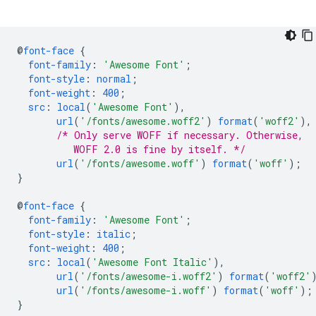
@
font-face
{
font-family
:
'Awesome Font'
;
font-style
:
normal
;
font-weight
:
400
;
src
:
local
(
'Awesome Font'
),
url
(
'/fonts/awesome.woff2'
)
format
(
'woff2'
),
/* Only serve WOFF if necessary. Otherwise,
          WOFF 2.0 is fine by itself. */
url
(
'/fonts/awesome.woff'
)
format
(
'woff'
);
}
@
font-face
{
font-family
:
'Awesome Font'
;
font-style
:
italic
;
font-weight
:
400
;
src
:
local
(
'Awesome Font Italic'
),
url
(
'/fonts/awesome-i.woff2'
)
format
(
'woff2'
url
(
'/fonts/awesome-i.woff'
)
format
(
'woff'
);
}