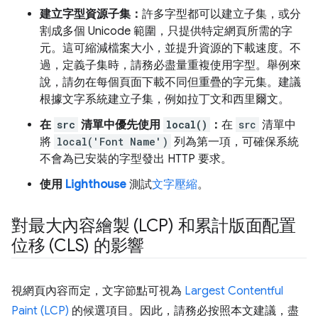
建立字型資源子集：
許多字型都可以建立子集，或分
割成多個 Unicode 範圍，只提供特定網頁所需的字
元。這可縮減檔案大小，並提升資源的下載速度。不
過，定義子集時，請務必盡量重複使用字型。舉例來
說，請勿在每個頁面下載不同但重疊的字元集。建議
根據文字系統建立子集，例如拉丁文和西里爾文。
在
src
清單中優先使用
local()
：
在
src
清單中
將
local('Font Name')
列為第一項，可確保系統
不會為已安裝的字型發出 HTTP 要求。
使用
Lighthouse
測試
文字壓縮
。
對最大內容繪製 (LCP) 和累計版面配置
位移 (CLS) 的影響
視網頁內容而定，文字節點可視為
Largest Contentful
Paint (LCP)
的候選項目。因此，請務必按照本文建議，盡