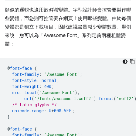
類似的邏輯也適用於
斜體
變體。字型設計師會控管要製作哪
些變體，而您則可控管要在網頁上使用哪些變體。由於每個
變體都是獨立下載項目，因此建議盡量減少變體數量。舉例
來說，您可以為「Awesome Font」
系列定義兩種粗體變
體：
@
font-face
{
font-family
:
'Awesome Font'
;
font-style
:
normal
;
font-weight
:
400
;
src
:
local
(
'Awesome Font'
),
url
(
'/fonts/awesome-l.woff2'
)
format
(
'woff2'
/* Latin glyphs */
unicode-range
:
U
+
000-5FF
;
}
@
font-face
{
font-family
:
'Awesome Font'
;