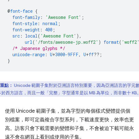
@
font-face
{
font-family
:
'Awesome Font'
;
font-style
:
normal
;
font-weight
:
400
;
src
:
local
(
'Awesome Font'
),
url
(
'/fonts/awesome-jp.woff2'
)
format
(
'woff2
/* Japanese glyphs */
unicode-range
:
U
+
3000-9FFF
,
U
+
ff
??;
}
重點：
Unicode 範圍子集對於亞洲語言特別重要，因為亞洲語言的字元
多於西方語言，而且一般「完整」字型通常是以 MB 為單位，而非數十 KB
使用 Unicode 範圍子集，並為字型的每個樣式變體提供個
別檔案，即可定義複合字型系列，下載速度更快，效率也更
高。訪客只會下載需要的變體和子集，不會被迫下載可能永
遠不會在網頁上看到或使用的子集。