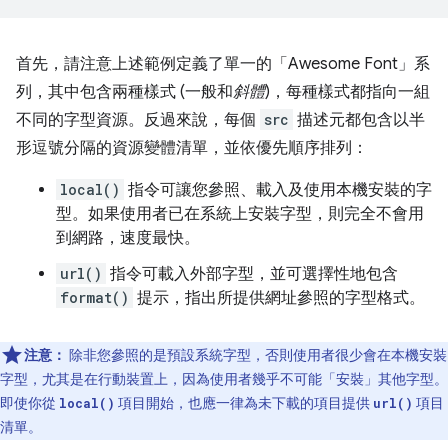
首先，請注意上述範例定義了單一的「Awesome Font」
系
列，其中包含兩種樣式 (一般和
斜體
)，每種樣式都指向一組
不同的字型資源。反過來說，每個
src
描述元都包含以半
形逗號分隔的資源變體清單，並依優先順序排列：
local()
指令可讓您參照、載入及使用本機安裝的字
型。如果使用者已在系統上安裝字型，則完全不會用
到網路，速度最快。
url()
指令可載入外部字型，並可選擇性地包含
format()
提示，指出所提供網址參照的字型格式。
注意：
除非您參照的是預設系統字型，否則使用者很少會在本機安裝
字型，尤其是在行動裝置上，因為使用者幾乎不可能「安裝」其他字型。
即使你從
項目開始，也應一律為未下載的項目提供
項目
local()
url()
清單。