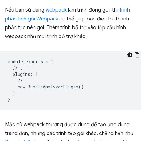
Nếu bạn sử dụng
webpack
làm trình đóng gói, thì
Trình
phân tích gói Webpack
có thể giúp bạn điều tra thành
phần tạo nên gói. Thêm trình bổ trợ vào tệp cấu hình
webpack như mọi trình bổ trợ khác:
module
.
exports
=
{
//...
plugins
:
[
//...
new
BundleAnalyzerPlugin
()
]
}
Mặc dù webpack thường được dùng để tạo ứng dụng
trang đơn, nhưng các trình tạo gói khác, chẳng hạn như